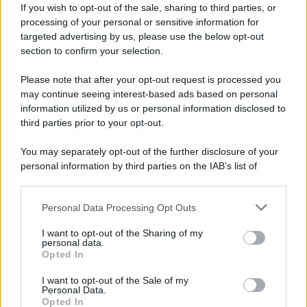
If you wish to opt-out of the sale, sharing to third parties, or
processing of your personal or sensitive information for
targeted advertising by us, please use the below opt-out
Yunnan: Dove il tè incontra il caffè e la
section to confirm your selection.
macadamia profuma di futuro
27 Ottobre 2025 10:00
Please note that after your opt-out request is processed you
may continue seeing interest-based ads based on personal
information utilized by us or personal information disclosed to
third parties prior to your opt-out.
#
I
MEDIA
ALLA
GUERRA
You may separately opt-out of the further disclosure of your
personal information by third parties on the IAB’s list of
downstream participants.
di Francesco Santoianni
Personal Data Processing Opt Outs
This information may also be disclosed by us to third parties
on the IAB’s List of Downstream Participants that may further
I want to opt-out of the Sharing of my
disclose it to other third parties.
personal data.
Opted In
Please note that this website/app uses one or more Google
Milioni di chiamate spam? Colpa dello
services and may gather and store information including but
I want to opt-out of the Sale of my
Stato che non c’è più
Personal Data.
not limited to your visit or usage behaviour. You may click to
Opted In
grant or deny consent to Google and its third-party tags to
28 Luglio 2026 16:00