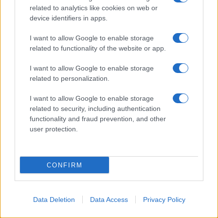
related to analytics like cookies on web or
EUROPA
device identifiers in apps.
Petro accusa Netanyahu di essere responsabile
"dell'invasione civile di Ceuta da parte dei
marocchini"
I want to allow Google to enable storage
related to functionality of the website or app.
I want to allow Google to enable storage
related to personalization.
I want to allow Google to enable storage
related to security, including authentication
functionality and fraud prevention, and other
user protection.
CONFIRM
Data Deletion
Data Access
Privacy Policy