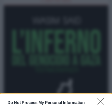
IL LIBRO DEL MESE
Do Not Process My Personal Information