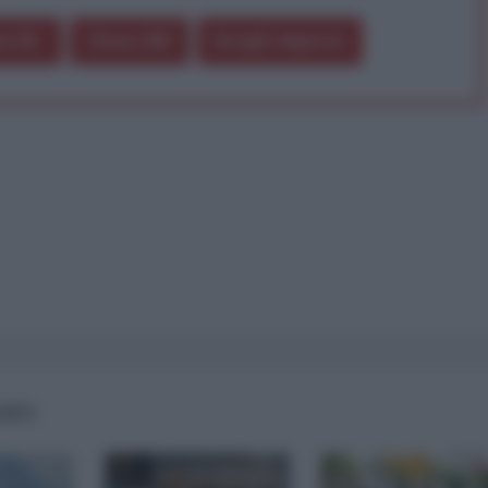
a 5€
Dona 15€
Scegli importo
IANO