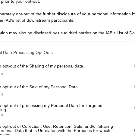
otrebbero essere coinvolti nel presunto attacco
 prior to your opt-out.
a Ursa Major, avvenuto il 23 dicembre nelle acque
rately opt-out of the further disclosure of your personal information by
eo. Lo ha dichiarato Andrei Kolésnik, membro della
he IAB’s list of downstream participants.
i Stato russa.
tion may also be disclosed by us to third parties on the IAB’s List of 
 that may further disclose it to other third parties.
eficiano, fondamentalmente tutta la NATO e
 that this website/app uses one or more Google services and may gath
iovedì in un'intervista a RT. “Ci dimostrano che
l Data Processing Opt Outs
including but not limited to your visit or usage behaviour. You may click 
ue. A proposito, possiamo attaccare chiunque in
 to Google and its third-party tags to use your data for below specifi
o opt-out of the Sharing of my personal data.
ttolineato.
ogle consent section.
In
, Oboronloguistics, ha rivelato giovedì che dopo tre
o opt-out of the Sale of my Personal Data.
 dritta della poppa dell'Ursa Major, l'equipaggio ha
In
ea di galleggiamento di circa 50 per 50 centimetri
to opt-out of processing my Personal Data for Targeted
secondo quanto riportato
da RIA Novosti.
ing.
In
e caratteristiche di un attacco terroristico ben
o opt-out of Collection, Use, Retention, Sale, and/or Sharing
ersonal Data that Is Unrelated with the Purposes for which it
a fatta esplodere una mina magnetica o una mina a
lected.