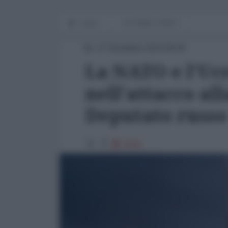
Home
IN PRIMO PIANO
27 Dicembre 2024 09:00
La NATO e l'Uc
nell'attacco all
Deputato russo
9940