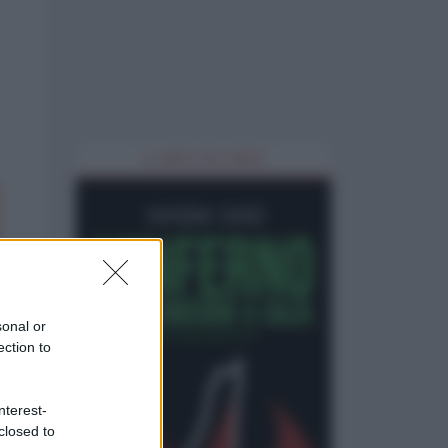
IL LIBRO DEL MESE
sonal or
ection to
nterest-
closed to