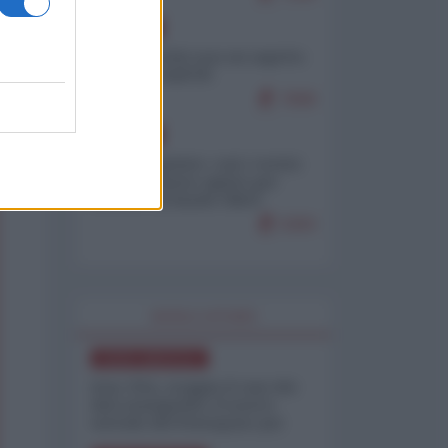
EUROPA
Ceuta, perché non mi aspetto
più nulla dall'UE
7009
EUROPA
Email trapelate: così i vertici
dell'MI5 hanno spinto per
mettere al bando l'IRGC
iraniano
5303
WORLD AFFAIRS
NORD-AMERICA
Iran-USA, scoppia il caso dei
dati manipolati: il nuovo
metodo del Pentagono per
minimizzare le perdite