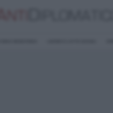
TURA E RESISTENZA
LAVORO E LOTTE SOCIALI
OPI