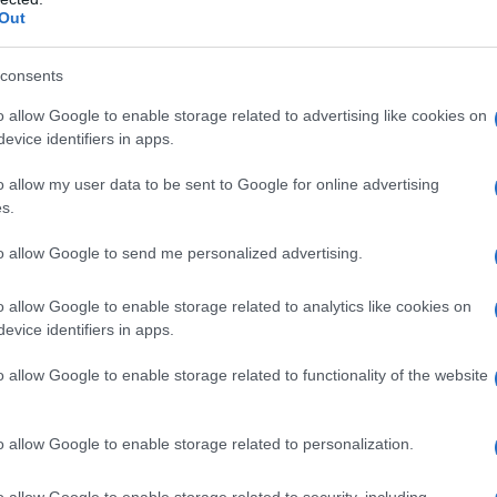
Out
a a forma di 50 per 50 centimetri. Questo tipo di
i quasi tutti gli eserciti del mondo”, ha spiegato.
consents
to fatto tutto molto in profondità, dove non si può
o allow Google to enable storage related to advertising like cookies on
È esploso esattamente dove avrebbe dovuto
,
evice identifiers in apps.
ù debole di ogni nave”, ha continuato.
o allow my user data to be sent to Google for online advertising
s.
 internazionali nel Mar Mediterraneo lunedì sera.
to allow Google to send me personalized advertising.
tti di nazionalità russa - 14 sono stati salvati e
marittimo al porto spagnolo di Cartagena, nella
o allow Google to enable storage related to analytics like cookies on
evice identifiers in apps.
aggio rimanenti sono ancora dispersi. La compagnia
to che si è trattato di un attacco terroristico. La nave
o allow Google to enable storage related to functionality of the website
re una varietà di carichi, sia generali, compresi
 e macchinari pesanti, tra cui automobili. Era dotata
o allow Google to enable storage related to personalization.
ollevamento di 350 tonnellate ciascuna, che la
porto pesante. Secondo il portale
Vesselfinder
,
o allow Google to enable storage related to security, including