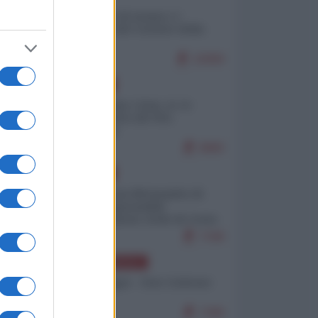
Il turismo di massa e i
"risvegli" del Corriere della
sera
10999
EUROPA
Cina, Russia e Iran, io ve
l’avevo detto (di Vito
Petrocelli)
9880
EUROPA
Petro accusa Netanyahu di
essere responsabile
"dell'invasione civile di Ceuta
da parte dei marocchini"
7348
NORD-AMERICA
Chris Hedges - Don Corleone
Trump
7289