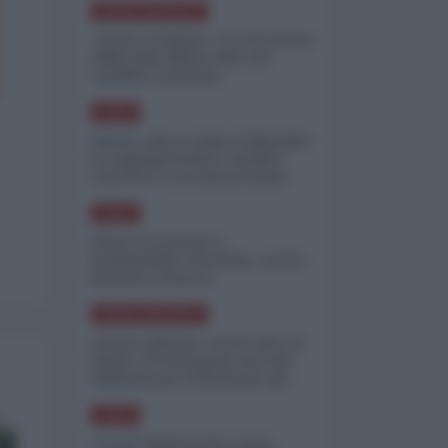
NORD-AMERICA
"Scorte al limite": il retroscena
CNN sulla difesa USA nel
conflitto iraniano
ASIA
Yemen, blocco Bab el-Mandab:
Le superpetroliere saudite
costrette a circumnavigare
l'Africa
ASIA
l'Iran era pronto a
bombardare l'Ucraina, cos'ha
fermato l'attacco
NORD-AMERICA
Guerra all'Iran, scorte USA al
limite: il Pentagono investe
miliardi per ricostituire gli
arsenali
ASIA
Canale diplomatico resta