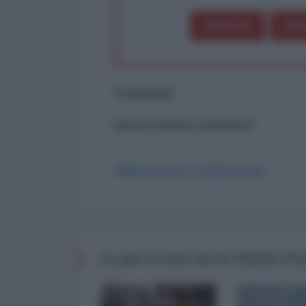
Dona 1€
Don
Commenti
ancora nessun commento
Abbonati per commentare
Le più recenti da IN PRIMO P