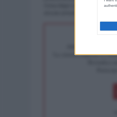
l'Ursa Major è partita dalla citt
authenti
dovuta arrivare al porto di Vladiv
Abbiamo poco tempo pe
La censura imposta a l'Ant
Rivendica un
Partecip
op