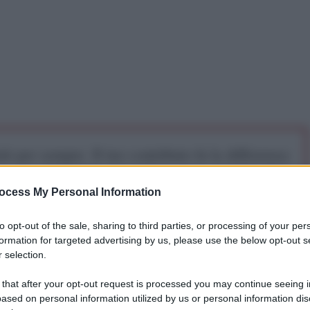
iti per sempre. Il tuo contributo fa la differenza:
mazione. L'ANTIDIPLOMATICO SEI ANCHE TU!
ocess My Personal Information
a 5€
Dona 15€
Scegli importo
to opt-out of the sale, sharing to third parties, or processing of your per
formation for targeted advertising by us, please use the below opt-out s
 selection.
 that after your opt-out request is processed you may continue seeing i
ased on personal information utilized by us or personal information dis