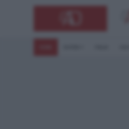
HOME
ESTERI
ITALIA
CUL