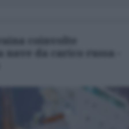
raina coinvolte
a nave da carico russa -