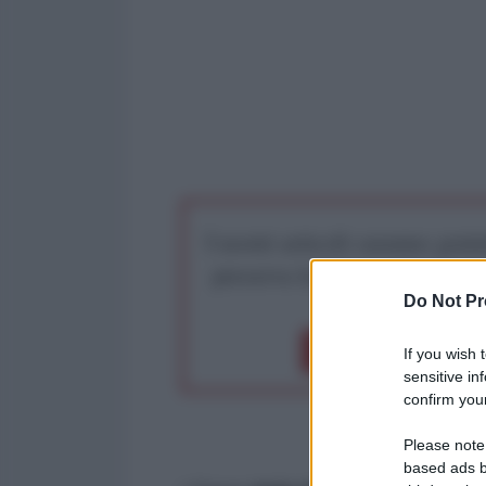
I nostri articoli saranno gratu
preserva la libera infor
Do Not Pr
Dona 1€
Don
If you wish 
sensitive in
confirm your
Please note
based ads b