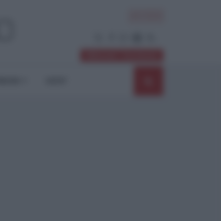
ACCEDI
Abbonati / Sostienici
NIONI
SHOP