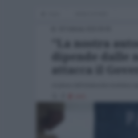
Home
WORLD AFFAIRS
28 Febbraio 2015 00:00
"La nostra aut
dipende dalle 
attacca il Gove
Al plauso dell'Ambasciata israeliana se
2475