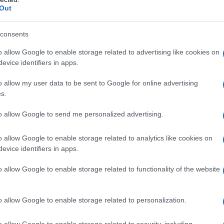
Out
consents
o allow Google to enable storage related to advertising like cookies on
evice identifiers in apps.
o allow my user data to be sent to Google for online advertising
s.
hino mal riuscito del governo italiano dicevamo.
to allow Google to send me personalized advertising.
ne della Palestina
(OLP)
ha dato il “benvenuto”
 "è un peccato, però, che la risoluzione non si è
o allow Google to enable storage related to analytics like cookies on
condizionato e ufficiale dello Stato di Palestina. La
evice identifiers in apps.
nte all'esito delle negoziazioni, la ricognizione
bbiamo il diritto all'autodeterminazione e ad
o allow Google to enable storage related to functionality of the website
tra terra senza il permesso di potenze occupanti”.
taliano promossa dall'Ambasciata israeliana e
o allow Google to enable storage related to personalization.
iungere altro?
o allow Google to enable storage related to security, including