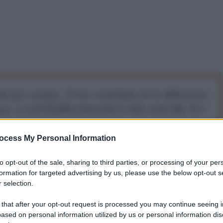
iti per sempre. Il tuo contributo fa la differenza:
mazione. L'ANTIDIPLOMATICO SEI ANCHE TU!
ocess My Personal Information
a 5€
Dona 15€
Scegli importo
to opt-out of the sale, sharing to third parties, or processing of your per
formation for targeted advertising by us, please use the below opt-out s
 selection.
erno sulla Palestina
- che ha votato due mozioni
 that after your opt-out request is processed you may continue seeing i
tralmente opposto, negando di fatto il diritto di
ased on personal information utilized by us or personal information dis