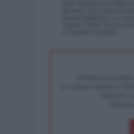
della Palestina ed il diritto
del resto non è stata accolt
essere legittimati e con ogni
Cuperlo, Civati, Fassina e pu
è un partito di sinistra.
Abbiamo poco tempo pe
La censura imposta a l'Ant
Rivendica un
Partecip