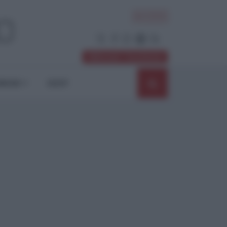
ACCEDI
Abbonati / Sostienici
NIONI
SHOP