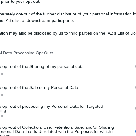
nni attende giustizia - non è rimasto inosservato.
 prior to your opt-out.
 del PD che diceva di "prevedere il
rately opt-out of the further disclosure of your personal information by
 di NCD che lega il riconoscimento al
he IAB’s list of downstream participants.
lo (fermi da appena 20 anni), sottolineava ieri in
one esteri del M5S Manlio di Stefano, di fatto il
tion may also be disclosed by us to third parties on the IAB’s List of 
osciuto lo Stato di Palestina, anzi, gli ha messo una
 that may further disclose it to other third parties.
e persino il voto favorevole e il giubilo di SEL alla
 that this website/app uses one or more Google services and may gath
ituati alla fedeltà verso quel gruppo che ogni anno
l Data Processing Opt Outs
including but not limited to your visit or usage behaviour. You may click 
n hanno ben capito cosa stessero votando.
 to Google and its third-party tags to use your data for below specifi
utto ci ha pensato direttamente l'ambasciata
o opt-out of the Sharing of my personal data.
ogle consent section.
un comunicato stampa col quale si dice
In
oscimento”.
o opt-out of the Sale of my Personal Data.
In
to opt-out of processing my Personal Data for Targeted
ing.
In
o opt-out of Collection, Use, Retention, Sale, and/or Sharing
ersonal Data that Is Unrelated with the Purposes for which it
lected.