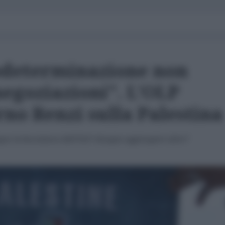
odeterminazione non
negoziazioni". L'OLP
rno Renzi sulla Palestina
gue la bocciatura dell'OLP: bisogna aggiungere altro?