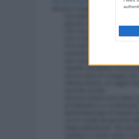
Sul suo blog Marta Grande
coglie
authenti
ancora il coraggio di considerare “
Era stato presentato in po
giovani che sì, ancora una p
che una speranza esisteva an
non vi fosse proprio più post
Si è visto un altro film, per
essendo il regista – il gove
due mozioni votate ieri (NC
rispetto all’effettivo ricono
buona dose di coraggio per e
vittoria storica, un raggiro b
vecchia scuola.
Doveva essere ed è stato co
di Palestina e a confermarlo
dall’ambasciata di Israele ch
con la scelta del governo it
Stato palestinese. Noi ave
stabiliva in modo netto e sen