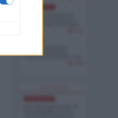
NORD-AMERICA
Il "mistero" dei numeri: il
governo Usa minimizza le
vittime in Iran, mentre fonti
interne...
7679
EUROPA
Mosca: le esercitazioni
nucleari di Germania e
Francia sono il preludio a una
guerra contro la Russia
7349
WORLD AFFAIRS
NORD-AMERICA
Iran-USA, scoppia il caso dei
dati manipolati: il nuovo
metodo del Pentagono per