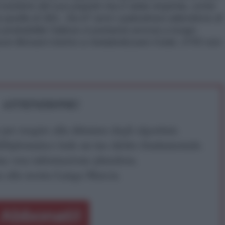
 di esistere del suo popolo ma è stata respinta, come
a quella di SEL. Da 67 anni i palestinesi attendono di
 probabilità l’attesa si protrarrà ancora a lungo.
re Bersani inizino a metabolizzare il lutto. Il PD non
ATTENZIONE!
r reagire alla dittatura degli algoritmi.
iDiplomatico lede un tuo diritto fondamentale.
a vera informazione pluralista.
a alla nostra Lunga Marcia.
Abbonati!