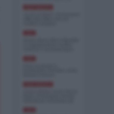
minimizzare le perdite
NORD-AMERICA
"Scorte al limite": il retroscena
CNN sulla difesa USA nel
conflitto iraniano
ASIA
Yemen, blocco Bab el-Mandab:
Le superpetroliere saudite
costrette a circumnavigare
l'Africa
ASIA
l'Iran era pronto a
bombardare l'Ucraina, cos'ha
fermato l'attacco
NORD-AMERICA
Guerra all'Iran, scorte USA al
limite: il Pentagono investe
miliardi per ricostituire gli
arsenali
ASIA