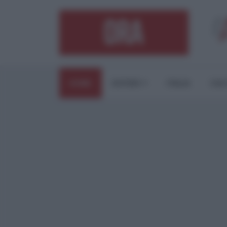
HOME
ESTERI
ITALIA
CUL