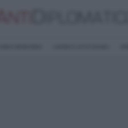
TURA E RESISTENZA
LAVORO E LOTTE SOCIALI
OPI