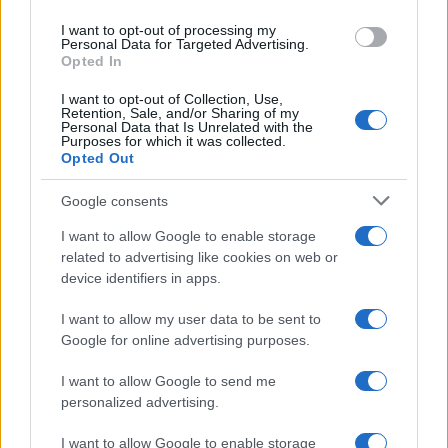
#
LA
BELT
AND
ROAD
INITIATIVE
use your data for below specified purposes in below Google
I want to opt-out of processing my
consent section.
Personal Data for Targeted Advertising.
Opted In
I want to opt-out of Collection, Use,
Retention, Sale, and/or Sharing of my
Personal Data that Is Unrelated with the
Purposes for which it was collected.
Opted Out
Yunnan: Dove il tè incontra il caffè e la
Google consents
macadamia profuma di futuro
I want to allow Google to enable storage
27 Ottobre 2025 10:00
related to advertising like cookies on web or
device identifiers in apps.
I want to allow my user data to be sent to
#
I
MEDIA
ALLA
GUERRA
Google for online advertising purposes.
I want to allow Google to send me
di Francesco Santoianni
personalized advertising.
I want to allow Google to enable storage