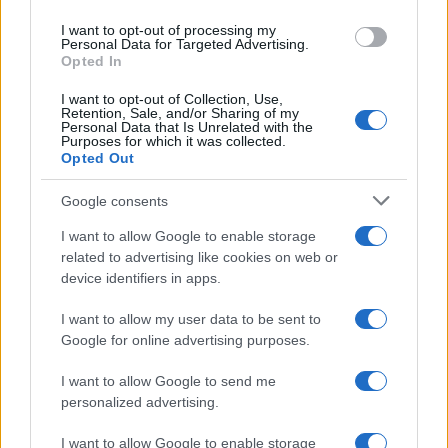
una volta)
use your data for below specified purposes in below Google
I want to opt-out of processing my
consent section.
01 Agosto 2026 19:07
Personal Data for Targeted Advertising.
Opted In
I want to opt-out of Collection, Use,
Retention, Sale, and/or Sharing of my
Personal Data that Is Unrelated with the
#
ECONOMIA
E
DINTORNI
Purposes for which it was collected.
Opted Out
di Giuseppe Masala
Google consents
I want to allow Google to enable storage
related to advertising like cookies on web or
device identifiers in apps.
I want to allow my user data to be sent to
Gli Stati Uniti stanno perdendo “la Guerra
Google for online advertising purposes.
Mondiale a pezzi”?
25 Giugno 2026 10:00
I want to allow Google to send me
personalized advertising.
I want to allow Google to enable storage