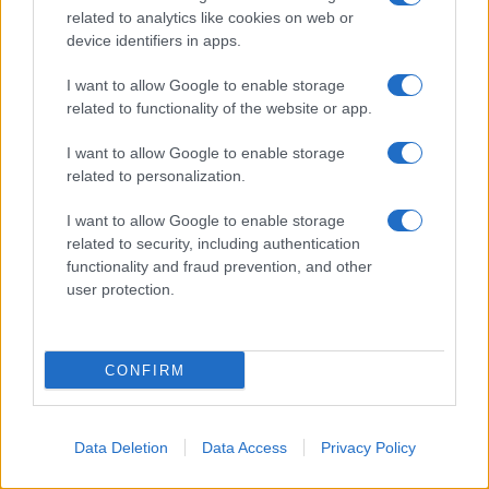
#
EXODUS
related to analytics like cookies on web or
device identifiers in apps.
I want to allow Google to enable storage
di Michelangelo Severgnini
related to functionality of the website or app.
I want to allow Google to enable storage
related to personalization.
La Trilogia del Rimosso di Michelangelo
I want to allow Google to enable storage
Severgnini, prodotta da l'AntiDiplomatico,
related to security, including authentication
interamente in chiaro
functionality and fraud prevention, and other
24 Luglio 2026 15:49
user protection.
CONFIRM
#
GENERAZIONE
ANTIDIPLOMATICA
Data Deletion
Data Access
Privacy Policy