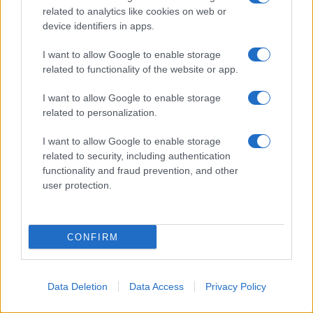
related to analytics like cookies on web or
device identifiers in apps.
#
I
MEDIA
ALLA
GUERRA
I want to allow Google to enable storage
related to functionality of the website or app.
di Francesco Santoianni
I want to allow Google to enable storage
related to personalization.
I want to allow Google to enable storage
related to security, including authentication
Milioni di chiamate spam? Colpa dello
functionality and fraud prevention, and other
Stato che non c’è più
user protection.
28 Luglio 2026 16:00
CONFIRM
#
NATIVI
Data Deletion
Data Access
Privacy Policy
di Raffaella Milandri