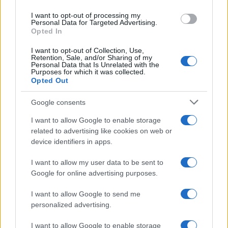
use your data for below specified purposes in below Google
I want to opt-out of processing my
consent section.
Personal Data for Targeted Advertising.
Opted In
Come finirebbe una guerra tra UE e
I want to opt-out of Collection, Use,
Retention, Sale, and/or Sharing of my
Russia? Tre scenari per il 2030 (e le
Personal Data that Is Unrelated with the
alternative alla linea dura)
Purposes for which it was collected.
Opted Out
20 Luglio 2026 10:00
Google consents
I want to allow Google to enable storage
#
EDITORIALI
related to advertising like cookies on web or
device identifiers in apps.
I want to allow my user data to be sent to
Google for online advertising purposes.
I want to allow Google to send me
personalized advertising.
I want to allow Google to enable storage