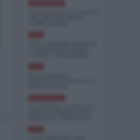
NORD-AMERICA
"Scorte al limite": il retroscena
CNN sulla difesa USA nel
conflitto iraniano
ASIA
Yemen, blocco Bab el-Mandab:
Le superpetroliere saudite
costrette a circumnavigare
l'Africa
ASIA
l'Iran era pronto a
bombardare l'Ucraina, cos'ha
fermato l'attacco
NORD-AMERICA
Guerra all'Iran, scorte USA al
limite: il Pentagono investe
miliardi per ricostituire gli
arsenali
ASIA
Canale diplomatico resta