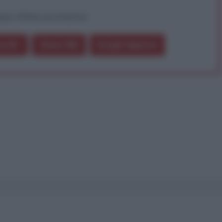
pure effettua una donazione
a 5€
Dona 15€
Scegli importo