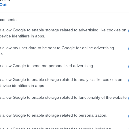
Out
consents
o allow Google to enable storage related to advertising like cookies on
evice identifiers in apps.
plicita: "
In risposta agli attacchi terroristici
o allow my user data to be sent to Google for online advertising
li in Russia, le Forze Armate russe hanno sferrato
s.
siccio con armi di precisione a lungo raggio,
to allow Google to send me personalized advertising.
i ipersonici aerobalistici Kinzhal e droni da attacco
".
o allow Google to enable storage related to analytics like cookies on
esaglia sono state "
le installazioni
evice identifiers in apps.
che sostengono il complesso militar-industriale
o allow Google to enable storage related to functionality of the website
ato da Mosca, "
tutti gli obiettivi dell'attacco sono stati
o allow Google to enable storage related to personalization.
IDIPLOMATICO
o allow Google to enable storage related to security, including