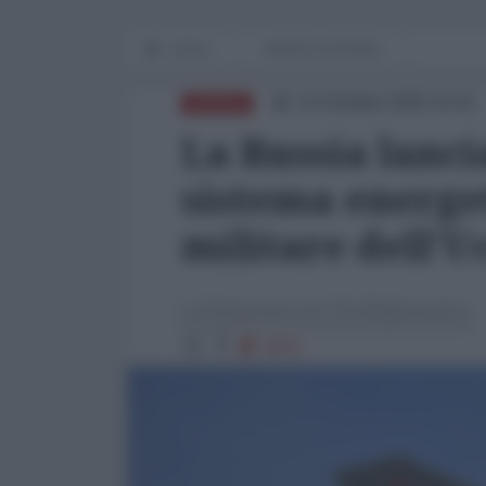
Home
WORLD AFFAIRS
22 Ottobre 2025 15:01
RUSSIA
La Russia lanci
sistema energet
militare dell'U
La Redazione de l'AntiDiplomatico
4075