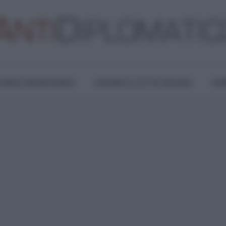
TURA E RESISTENZA
LAVORO E LOTTE SOCIALI
OPI