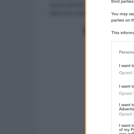
third parties
azioni definite "
terroriste
" del re
Ministero della Difesa di Mosca, 
You may sepa
parties on t
This informa
Participants
Please note
Persona
information 
deny consent
I want t
in below Go
Opted 
I want t
Opted 
I want 
Advertis
Opted 
I want t
of my P
was col