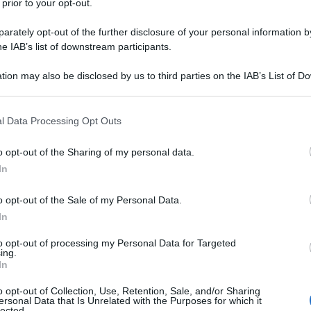
 prior to your opt-out.
gime neonazista di Kiev. È quanto rende noto oggi il
in un comunicato diffuso nel corso della giornata.
rately opt-out of the further disclosure of your personal information by
he IAB’s list of downstream participants.
tion may also be disclosed by us to third parties on the IAB’s List of 
 that may further disclose it to other third parties.
 that this website/app uses one or more Google services and may gath
l Data Processing Opt Outs
including but not limited to your visit or usage behaviour. You may click 
 to Google and its third-party tags to use your data for below specifi
o opt-out of the Sharing of my personal data.
ogle consent section.
In
o opt-out of the Sale of my Personal Data.
In
to opt-out of processing my Personal Data for Targeted
ing.
In
o opt-out of Collection, Use, Retention, Sale, and/or Sharing
ersonal Data that Is Unrelated with the Purposes for which it
lected.