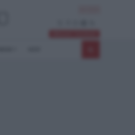
ACCEDI
Abbonati / Sostienici
NIONI
SHOP