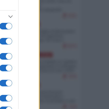
Invasione di Ceuta: cosa sta
accadendo
nell'enclave spagnola?
9251
EUROPA
Quando il figlio di Netanyahu
incitava "l'occupazione
musulmana" di Ceuta e
Melilla
8570
AMERICA LATINA
Dalla Convertibilità al "grillete
fiscal": l'Argentina si consegna
ai mercati (ancora una volta)
7876
EUROPA
Mosca: le esercitazioni
nucleari di Germania e
Francia sono il preludio a una
guerra contro la Russia
7430