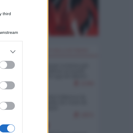
 third
Downstream
er and store
I PIÙ LETTI DELLA SETTIMANA
to grant or
ed purposes
Restare umani: la forma più
alta di ribellione al mondo
distopico di oggi (di Alberto
Bradanini)
21394
Ceuta: perché il Marocco fa
con noi quello che vuole (di
Alberto Negri)
12571
EUROPA