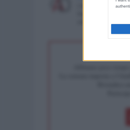
L'AntiDiplomatico è una te
authenti
Roma al n° 162/2015 del re
critica: info@lantidiplomat
Abbiamo poco tempo pe
La censura imposta a l'Ant
Rivendica un
Partecip