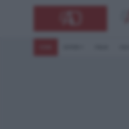
HOME
ESTERI
ITALIA
CUL