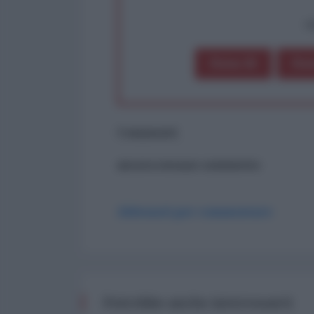
op
Dona 1€
Don
Commenti
ancora nessun commento
Abbonati per commentare
Potrebbe anche interessarti