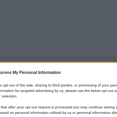
iti per sempre. Il tuo contributo fa la differenza:
ocess My Personal Information
mazione. L'ANTIDIPLOMATICO SEI ANCHE TU!
to opt-out of the sale, sharing to third parties, or processing of your per
formation for targeted advertising by us, please use the below opt-out s
a 5€
Dona 15€
Scegli importo
 selection.
 that after your opt-out request is processed you may continue seeing i
ased on personal information utilized by us or personal information dis
na serie di attacchi di precisione su larga scala alle