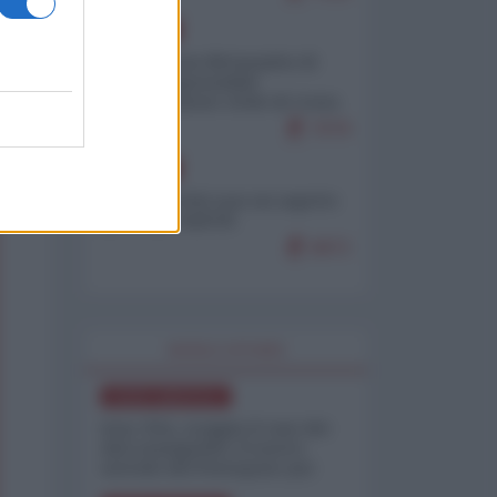
EUROPA
Petro accusa Netanyahu di
essere responsabile
"dell'invasione civile di Ceuta
da parte dei marocchini"
7079
EUROPA
Ceuta, perché non mi aspetto
più nulla dall'UE
6872
WORLD AFFAIRS
NORD-AMERICA
Iran-USA, scoppia il caso dei
dati manipolati: il nuovo
metodo del Pentagono per
minimizzare le perdite