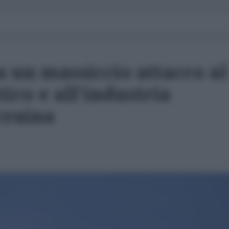
a un massiccio attacco al
ico e all'industria
craina