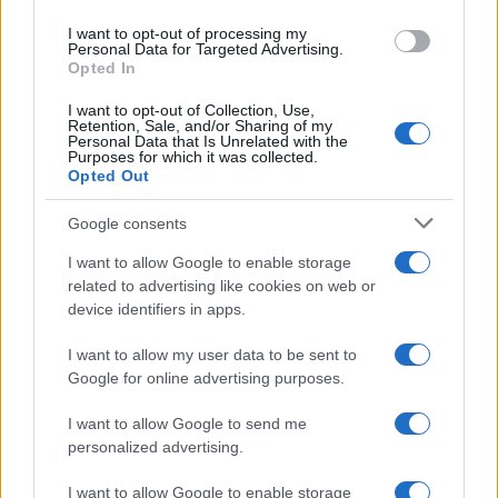
Petro accusa Netanyahu di essere responsabile
use your data for below specified purposes in below Google
"dell'invasione civile di Ceuta da parte dei
I want to opt-out of processing my
consent section.
marocchini"
Personal Data for Targeted Advertising.
Opted In
I want to opt-out of Collection, Use,
Retention, Sale, and/or Sharing of my
Personal Data that Is Unrelated with the
Purposes for which it was collected.
Opted Out
Google consents
I want to allow Google to enable storage
related to advertising like cookies on web or
device identifiers in apps.
I want to allow my user data to be sent to
Google for online advertising purposes.
I want to allow Google to send me
personalized advertising.
I want to allow Google to enable storage