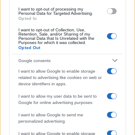
#
STORIA
IN
DIRETTA
use your data for below specified purposes in below Google
I want to opt-out of processing my
consent section.
Personal Data for Targeted Advertising.
Opted In
di Loretta Napoleoni
I want to opt-out of Collection, Use,
Retention, Sale, and/or Sharing of my
Personal Data that Is Unrelated with the
Purposes for which it was collected.
Opted Out
Google consents
"Black Rock non perde mai" – l'allarme di
Volpi sulla bolla tecnologica
I want to allow Google to enable storage
related to advertising like cookies on web or
27 Giugno 2026 16:24
device identifiers in apps.
I want to allow my user data to be sent to
Google for online advertising purposes.
#
MONDISUD
I want to allow Google to send me
personalized advertising.
di Fabrizio Verde
I want to allow Google to enable storage