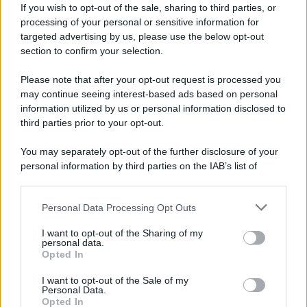
If you wish to opt-out of the sale, sharing to third parties, or
processing of your personal or sensitive information for
#
LA
BELT
AND
ROAD
INITIATIVE
targeted advertising by us, please use the below opt-out
section to confirm your selection.
Please note that after your opt-out request is processed you
may continue seeing interest-based ads based on personal
information utilized by us or personal information disclosed to
third parties prior to your opt-out.
You may separately opt-out of the further disclosure of your
personal information by third parties on the IAB’s list of
Yunnan: Dove il tè incontra il caffè e la
downstream participants.
macadamia profuma di futuro
27 Ottobre 2025 10:00
Personal Data Processing Opt Outs
This information may also be disclosed by us to third parties
on the IAB’s List of Downstream Participants that may further
I want to opt-out of the Sharing of my
disclose it to other third parties.
personal data.
Opted In
Please note that this website/app uses one or more Google
#
I
MEDIA
ALLA
GUERRA
services and may gather and store information including but
I want to opt-out of the Sale of my
Personal Data.
not limited to your visit or usage behaviour. You may click to
Opted In
grant or deny consent to Google and its third-party tags to
di Francesco Santoianni