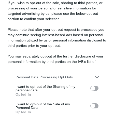
If you wish to opt-out of the sale, sharing to third parties, or
processing of your personal or sensitive information for
di Giuseppe Masala
targeted advertising by us, please use the below opt-out
section to confirm your selection.
Please note that after your opt-out request is processed you
may continue seeing interest-based ads based on personal
information utilized by us or personal information disclosed to
Gli Stati Uniti stanno perdendo “la Guerra
third parties prior to your opt-out.
Mondiale a pezzi”?
You may separately opt-out of the further disclosure of your
25 Giugno 2026 10:00
personal information by third parties on the IAB’s list of
downstream participants.
Personal Data Processing Opt Outs
This information may also be disclosed by us to third parties
#
EXODUS
on the IAB’s List of Downstream Participants that may further
I want to opt-out of the Sharing of my
disclose it to other third parties.
personal data.
Opted In
di Michelangelo Severgnini
Please note that this website/app uses one or more Google
services and may gather and store information including but
I want to opt-out of the Sale of my
Personal Data.
not limited to your visit or usage behaviour. You may click to
Opted In
grant or deny consent to Google and its third-party tags to