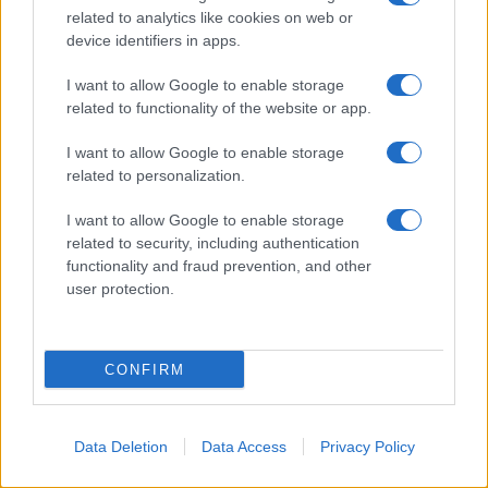
related to analytics like cookies on web or
device identifiers in apps.
I want to allow Google to enable storage
#
UNA
FINESTRA
APERTA
related to functionality of the website or app.
I want to allow Google to enable storage
Una finestra aperta
related to personalization.
I want to allow Google to enable storage
related to security, including authentication
functionality and fraud prevention, and other
La governance cinese vista dai
user protection.
rappresentanti italiani e la visione dello
sviluppo comune sino-italiano
06 Agosto 2026 08:00
CONFIRM
Data Deletion
Data Access
Privacy Policy
#
SCELTI
DAL
PEOPLE'S
DAILY