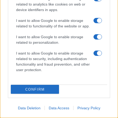
related to analytics like cookies on web or
device identifiers in apps.
I want to allow Google to enable storage
Come finirebbe una guerra tra UE e
related to functionality of the website or app.
Russia? Tre scenari per il 2030 (e le
alternative alla linea dura)
I want to allow Google to enable storage
20 Luglio 2026 10:00
related to personalization.
I want to allow Google to enable storage
related to security, including authentication
#
EDITORIALI
functionality and fraud prevention, and other
user protection.
CONFIRM
Data Deletion
Data Access
Privacy Policy
Cina, Russia e Iran, io ve l’avevo detto (di