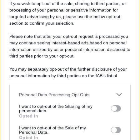
If you wish to opt-out of the sale, sharing to third parties, or
processing of your personal or sensitive information for
targeted advertising by us, please use the below opt-out
section to confirm your selection.
Registro di ispezione di un drone
intelligente
Please note that after your opt-out request is processed you
30 Luglio 2026 09:00
may continue seeing interest-based ads based on personal
information utilized by us or personal information disclosed to
third parties prior to your opt-out.
#
LA
BELT
AND
ROAD
INITIATIVE
You may separately opt-out of the further disclosure of your
personal information by third parties on the IAB’s list of
downstream participants.
Personal Data Processing Opt Outs
This information may also be disclosed by us to third parties
on the IAB’s List of Downstream Participants that may further
I want to opt-out of the Sharing of my
disclose it to other third parties.
personal data.
Opted In
Please note that this website/app uses one or more Google
services and may gather and store information including but
I want to opt-out of the Sale of my
Yunnan: Dove il tè incontra il caffè e la
Personal Data.
not limited to your visit or usage behaviour. You may click to
macadamia profuma di futuro
Opted In
grant or deny consent to Google and its third-party tags to