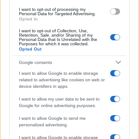
27 Ottobre 2025 10:00
use your data for below specified purposes in below Google
I want to opt-out of processing my
consent section.
Personal Data for Targeted Advertising.
Opted In
I want to opt-out of Collection, Use,
#
I
MEDIA
ALLA
GUERRA
Retention, Sale, and/or Sharing of my
Personal Data that Is Unrelated with the
Purposes for which it was collected.
Opted Out
di Francesco Santoianni
Google consents
I want to allow Google to enable storage
related to advertising like cookies on web or
device identifiers in apps.
Milioni di chiamate spam? Colpa dello
I want to allow my user data to be sent to
Stato che non c’è più
Google for online advertising purposes.
28 Luglio 2026 16:00
I want to allow Google to send me
personalized advertising.
#
NATIVI
I want to allow Google to enable storage