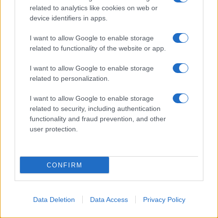
Una finestra aperta
related to analytics like cookies on web or
device identifiers in apps.
I want to allow Google to enable storage
related to functionality of the website or app.
La governance cinese vista dai
I want to allow Google to enable storage
rappresentanti italiani e la visione dello
related to personalization.
sviluppo comune sino-italiano
06 Agosto 2026 08:00
I want to allow Google to enable storage
related to security, including authentication
functionality and fraud prevention, and other
user protection.
#
SCELTI
DAL
PEOPLE'S
DAILY
CONFIRM
Data Deletion
Data Access
Privacy Policy