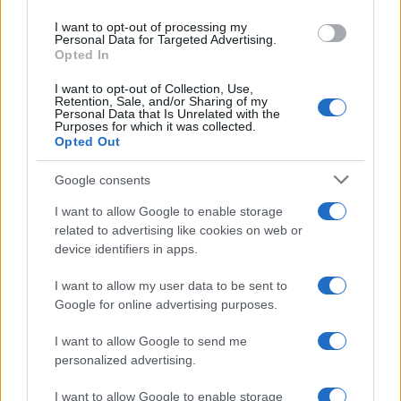
use your data for below specified purposes in below Google
I want to opt-out of processing my
consent section.
Personal Data for Targeted Advertising.
Opted In
I want to opt-out of Collection, Use,
Retention, Sale, and/or Sharing of my
Personal Data that Is Unrelated with the
Purposes for which it was collected.
Opted Out
Google consents
I want to allow Google to enable storage
#
GEOGRAFIE
DEL
POTERE
related to advertising like cookies on web or
device identifiers in apps.
di Fabio Massimo Paernti
I want to allow my user data to be sent to
Google for online advertising purposes.
I want to allow Google to send me
personalized advertising.
I want to allow Google to enable storage