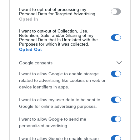
use your data for below specified purposes in below Google
I want to opt-out of processing my
consent section.
Personal Data for Targeted Advertising.
Opted In
#
GENERAZIONE
ANTIDIPLOMATICA
I want to opt-out of Collection, Use,
Retention, Sale, and/or Sharing of my
Personal Data that Is Unrelated with the
Purposes for which it was collected.
Opted Out
Google consents
I want to allow Google to enable storage
related to advertising like cookies on web or
device identifiers in apps.
Berlino salva la privacy delle chat online –
ma il rischio censura resta all’orizzonte
I want to allow my user data to be sent to
17 Ottobre 2025 13:00
Google for online advertising purposes.
I want to allow Google to send me
personalized advertising.
#
UNA
FINESTRA
APERTA
I want to allow Google to enable storage