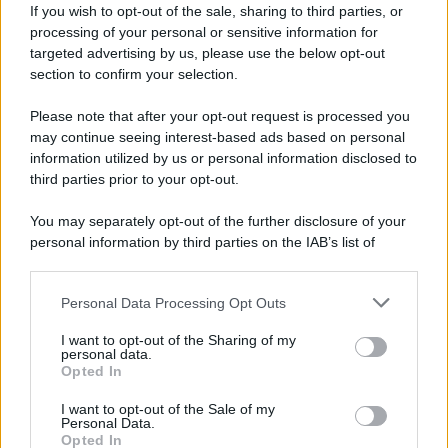
If you wish to opt-out of the sale, sharing to third parties, or
processing of your personal or sensitive information for
targeted advertising by us, please use the below opt-out
section to confirm your selection.
Please note that after your opt-out request is processed you
may continue seeing interest-based ads based on personal
information utilized by us or personal information disclosed to
third parties prior to your opt-out.
You may separately opt-out of the further disclosure of your
personal information by third parties on the IAB’s list of
downstream participants.
#
GEOGRAFIE
DEL
POTERE
Personal Data Processing Opt Outs
This information may also be disclosed by us to third parties
on the IAB’s List of Downstream Participants that may further
I want to opt-out of the Sharing of my
disclose it to other third parties.
personal data.
di Fabio Massimo Paernti
Opted In
Please note that this website/app uses one or more Google
services and may gather and store information including but
I want to opt-out of the Sale of my
Personal Data.
not limited to your visit or usage behaviour. You may click to
Opted In
grant or deny consent to Google and its third-party tags to