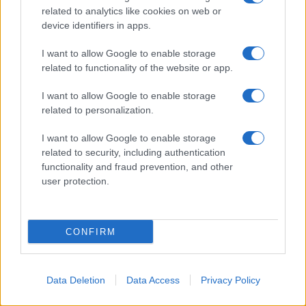
related to analytics like cookies on web or
device identifiers in apps.
#
LA
BELT
AND
ROAD
INITIATIVE
I want to allow Google to enable storage
related to functionality of the website or app.
I want to allow Google to enable storage
related to personalization.
I want to allow Google to enable storage
related to security, including authentication
functionality and fraud prevention, and other
Yunnan: Dove il tè incontra il caffè e la
user protection.
macadamia profuma di futuro
27 Ottobre 2025 10:00
CONFIRM
#
I
MEDIA
ALLA
GUERRA
Data Deletion
Data Access
Privacy Policy
di Francesco Santoianni