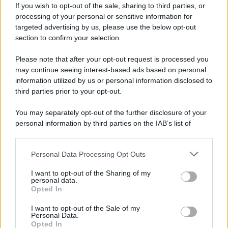
If you wish to opt-out of the sale, sharing to third parties, or
processing of your personal or sensitive information for
targeted advertising by us, please use the below opt-out
section to confirm your selection.
Registro di ispezione di un drone
intelligente
Please note that after your opt-out request is processed you
may continue seeing interest-based ads based on personal
30 Luglio 2026 09:00
information utilized by us or personal information disclosed to
third parties prior to your opt-out.
You may separately opt-out of the further disclosure of your
#
LA
BELT
AND
ROAD
INITIATIVE
personal information by third parties on the IAB’s list of
downstream participants.
Personal Data Processing Opt Outs
This information may also be disclosed by us to third parties
on the IAB’s List of Downstream Participants that may further
I want to opt-out of the Sharing of my
disclose it to other third parties.
personal data.
Opted In
Please note that this website/app uses one or more Google
services and may gather and store information including but
I want to opt-out of the Sale of my
Yunnan: Dove il tè incontra il caffè e la
Personal Data.
not limited to your visit or usage behaviour. You may click to
Opted In
macadamia profuma di futuro
grant or deny consent to Google and its third-party tags to