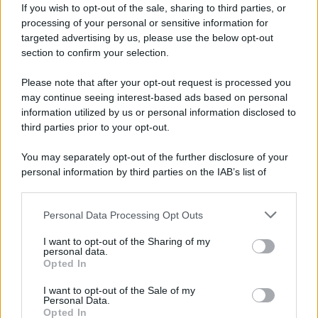
If you wish to opt-out of the sale, sharing to third parties, or
processing of your personal or sensitive information for
targeted advertising by us, please use the below opt-out
section to confirm your selection.
Please note that after your opt-out request is processed you
may continue seeing interest-based ads based on personal
information utilized by us or personal information disclosed to
third parties prior to your opt-out.
You may separately opt-out of the further disclosure of your
personal information by third parties on the IAB’s list of
downstream participants.
Personal Data Processing Opt Outs
This information may also be disclosed by us to third parties
on the IAB’s List of Downstream Participants that may further
I want to opt-out of the Sharing of my
disclose it to other third parties.
personal data.
Opted In
Please note that this website/app uses one or more Google
services and may gather and store information including but
I want to opt-out of the Sale of my
Personal Data.
not limited to your visit or usage behaviour. You may click to
Opted In
grant or deny consent to Google and its third-party tags to