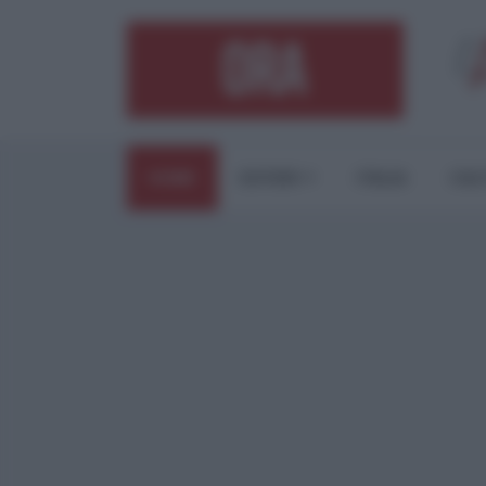
HOME
ESTERI
ITALIA
CUL