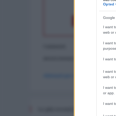
Opted 
op
Google 
Dona 1€
Don
I want t
web or d
I want t
Commenti
purpose
ancora nessun commento
I want 
I want t
Abbonati per commentare
web or d
I want t
or app.
I want t
Le più recenti da Finanza
I want t