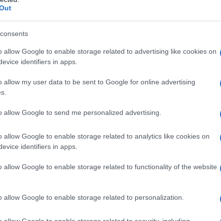
Out
pure effettua una donazione
consents
a 5€
Dona 15€
Scegli importo
o allow Google to enable storage related to advertising like cookies on
evice identifiers in apps.
o allow my user data to be sent to Google for online advertising
s.
to allow Google to send me personalized advertising.
o allow Google to enable storage related to analytics like cookies on
evice identifiers in apps.
o allow Google to enable storage related to functionality of the website
o allow Google to enable storage related to personalization.
o allow Google to enable storage related to security, including