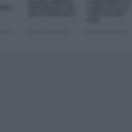
privata" influisce
Commissione UE
 2026
sull'inflazione dei
sceglie con cura
generi alimentari
come farsi del
male
 22:00
05 Ottobre 2025 13:00
22 Agosto 2025 10:00