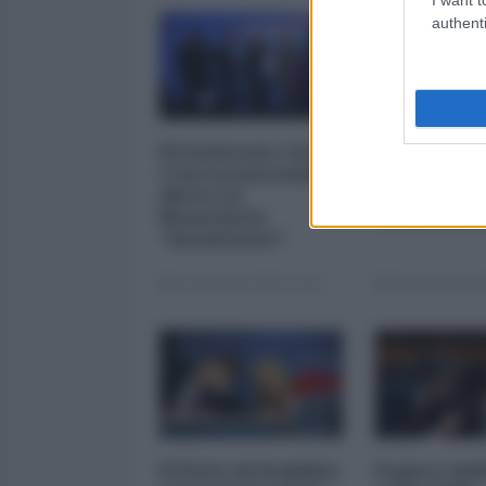
authenti
Privatizzare tutto.
I 5 element
Cosa si nasconde
inquietanti
dietro la
vicenda Mp
finanziaria
Mediobanc
"inesistente"
22 Dicembre 2025 12:00
29 Novembre 20
Il Patto di Stabilità
Il gioco del