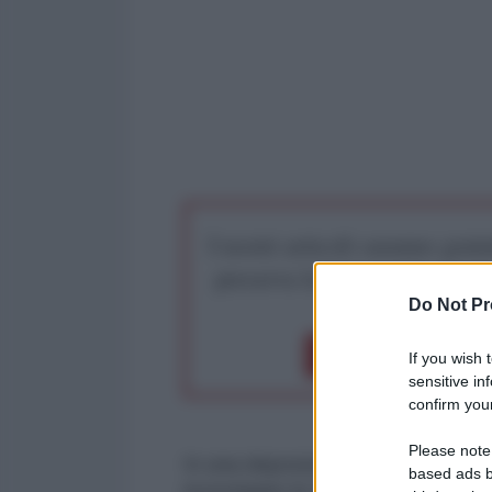
I nostri articoli saranno gratu
preserva la libera infor
Do Not Pr
Dona 1€
Don
If you wish 
sensitive in
confirm your
Please note
In una deposizione davanti alla 
based ads b
investigare le dinamiche del fall