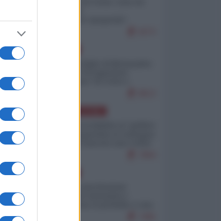
Invasione di Ceuta: cosa sta
accadendo
nell'enclave spagnola?
9273
EUROPA
Quando il figlio di Netanyahu
incitava "l'occupazione
musulmana" di Ceuta e
Melilla
8613
AMERICA LATINA
Dalla Convertibilità al "grillete
fiscal": l'Argentina si consegna
ai mercati (ancora una volta)
7894
EUROPA
Mosca: le esercitazioni
nucleari di Germania e
Francia sono il preludio a una
guerra contro la Russia
7495