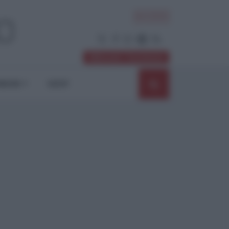
ACCEDI
Abbonati / Sostienici
NIONI
SHOP