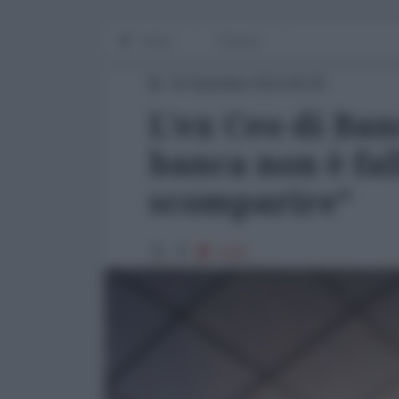
Home
Finanza
10 Dicembre 2014 00:00
L'ex Ceo di Ban
banca non è fall
scomparire”
1432