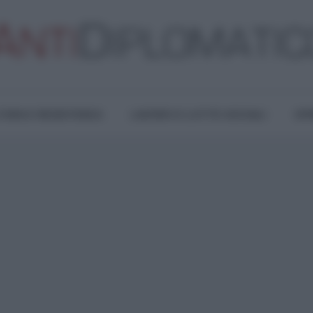
TURA E RESISTENZA
LAVORO E LOTTE SOCIALI
OPI