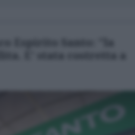
co Espirito Santo: "la
ita. E' stata costretta a