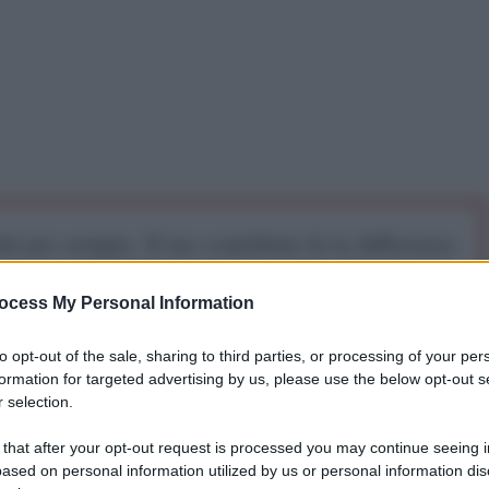
iti per sempre. Il tuo contributo fa la differenza:
mazione. L'ANTIDIPLOMATICO SEI ANCHE TU!
ocess My Personal Information
a 5€
Dona 15€
Scegli importo
to opt-out of the sale, sharing to third parties, or processing of your per
formation for targeted advertising by us, please use the below opt-out s
 selection.
 that after your opt-out request is processed you may continue seeing i
Commissione parlamentare portoghese incaricata di
ased on personal information utilized by us or personal information dis
imento del
Banco Espirito Santo
e accertare eventuali