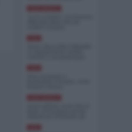
minimizzare le perdite
NORD-AMERICA
"Scorte al limite": il retroscena
CNN sulla difesa USA nel
conflitto iraniano
ASIA
Yemen, blocco Bab el-Mandab:
Le superpetroliere saudite
costrette a circumnavigare
l'Africa
ASIA
l'Iran era pronto a
bombardare l'Ucraina, cos'ha
fermato l'attacco
NORD-AMERICA
Guerra all'Iran, scorte USA al
limite: il Pentagono investe
miliardi per ricostituire gli
arsenali
ASIA