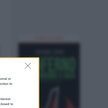
IL LIBRO DEL MESE
sonal or
ection to
nterest-
closed to