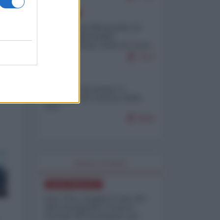
EUROPA
Petro accusa Netanyahu di
essere responsabile
"dell'invasione civile di Ceuta
da parte dei marocchini"
7117
ITALIA
Il turismo di massa e i
"risvegli" del Corriere della
sera
6991
WORLD AFFAIRS
NORD-AMERICA
Iran-USA, scoppia il caso dei
dati manipolati: il nuovo
metodo del Pentagono per