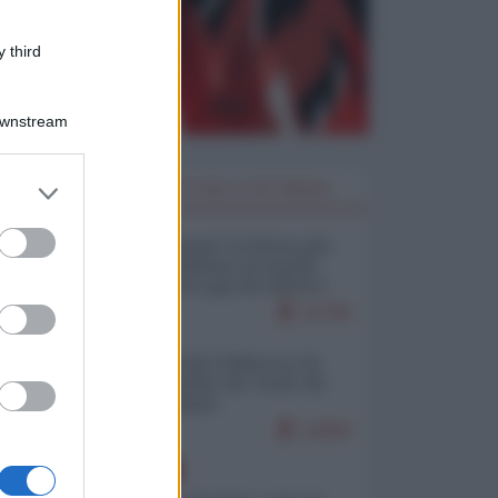
 third
Downstream
er and store
I PIÙ LETTI DELLA SETTIMANA
to grant or
ed purposes
Restare umani: la forma più
alta di ribellione al mondo
distopico di oggi (di Alberto
Bradanini)
21785
Ceuta: perché il Marocco fa
con noi quello che vuole (di
Alberto Negri)
12606
EUROPA