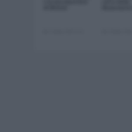
e la metamorfosi
carte della
di Meloni
finanziaria
17 Ottobre 2025 11:00
14 Ottobre 2025