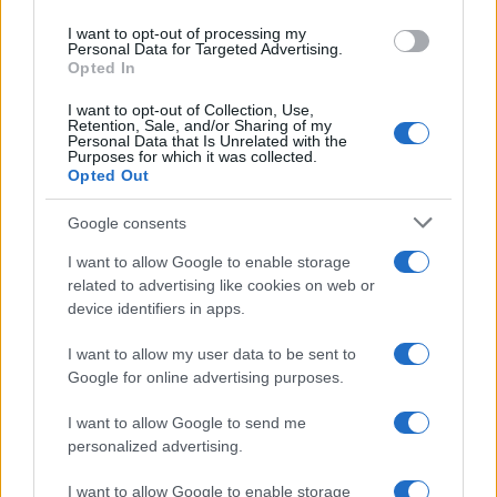
use your data for below specified purposes in below Google
I want to opt-out of processing my
consent section.
Personal Data for Targeted Advertising.
Opted In
#
GENERAZIONE
ANTIDIPLOMATICA
I want to opt-out of Collection, Use,
Retention, Sale, and/or Sharing of my
Personal Data that Is Unrelated with the
Purposes for which it was collected.
Opted Out
Google consents
I want to allow Google to enable storage
related to advertising like cookies on web or
device identifiers in apps.
Berlino salva la privacy delle chat online –
ma il rischio censura resta all’orizzonte
I want to allow my user data to be sent to
17 Ottobre 2025 13:00
Google for online advertising purposes.
I want to allow Google to send me
personalized advertising.
#
UNA
FINESTRA
APERTA
I want to allow Google to enable storage