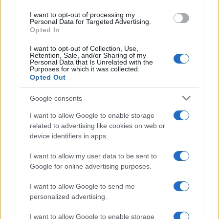
use your data for below specified purposes in below Google
I want to opt-out of processing my
consent section.
Personal Data for Targeted Advertising.
di Michelangelo Severgnini
Opted In
I want to opt-out of Collection, Use,
Retention, Sale, and/or Sharing of my
Personal Data that Is Unrelated with the
Purposes for which it was collected.
La Trilogia del Rimosso di Michelangelo
Opted Out
Severgnini, prodotta da l'AntiDiplomatico,
interamente in chiaro
Google consents
24 Luglio 2026 15:49
I want to allow Google to enable storage
related to advertising like cookies on web or
device identifiers in apps.
#
GENERAZIONE
ANTIDIPLOMATICA
I want to allow my user data to be sent to
Google for online advertising purposes.
I want to allow Google to send me
personalized advertising.
I want to allow Google to enable storage