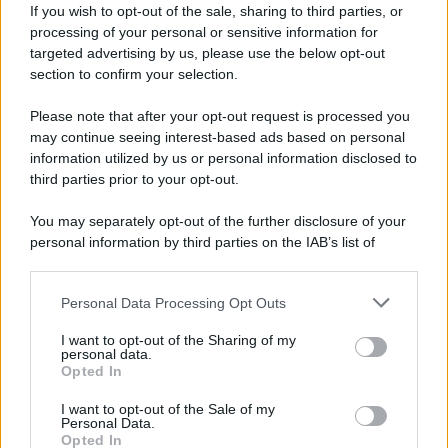
If you wish to opt-out of the sale, sharing to third parties, or
processing of your personal or sensitive information for
targeted advertising by us, please use the below opt-out
section to confirm your selection.
Please note that after your opt-out request is processed you
may continue seeing interest-based ads based on personal
information utilized by us or personal information disclosed to
Registro di ispezione di un drone
third parties prior to your opt-out.
intelligente
30 Luglio 2026 09:00
You may separately opt-out of the further disclosure of your
personal information by third parties on the IAB’s list of
downstream participants.
#
LA
BELT
AND
ROAD
INITIATIVE
Personal Data Processing Opt Outs
This information may also be disclosed by us to third parties
on the IAB’s List of Downstream Participants that may further
I want to opt-out of the Sharing of my
disclose it to other third parties.
personal data.
Opted In
Please note that this website/app uses one or more Google
services and may gather and store information including but
I want to opt-out of the Sale of my
Personal Data.
not limited to your visit or usage behaviour. You may click to
Opted In
grant or deny consent to Google and its third-party tags to