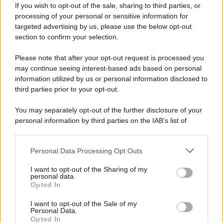
If you wish to opt-out of the sale, sharing to third parties, or
processing of your personal or sensitive information for
targeted advertising by us, please use the below opt-out
section to confirm your selection.
Please note that after your opt-out request is processed you
may continue seeing interest-based ads based on personal
information utilized by us or personal information disclosed to
third parties prior to your opt-out.
You may separately opt-out of the further disclosure of your
personal information by third parties on the IAB’s list of
downstream participants.
Personal Data Processing Opt Outs
This information may also be disclosed by us to third parties
on the IAB’s List of Downstream Participants that may further
I want to opt-out of the Sharing of my
disclose it to other third parties.
personal data.
Opted In
Please note that this website/app uses one or more Google
services and may gather and store information including but
I want to opt-out of the Sale of my
Personal Data.
not limited to your visit or usage behaviour. You may click to
Opted In
#
GEOGRAFIE
DEL
POTERE
grant or deny consent to Google and its third-party tags to