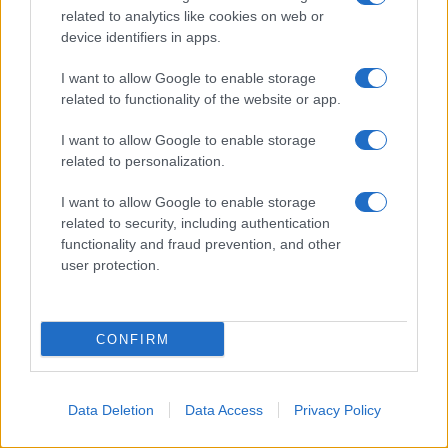
related to analytics like cookies on web or
device identifiers in apps.
#
NATIVI
I want to allow Google to enable storage
related to functionality of the website or app.
di Raffaella Milandri
I want to allow Google to enable storage
related to personalization.
I want to allow Google to enable storage
related to security, including authentication
functionality and fraud prevention, and other
Trump consegna alle miniere le terre
user protection.
sacre dei nativi. Ai turisti resta la
cartolina
16 Luglio 2026 09:30
CONFIRM
#
I
MEZZI
E
I
FINI
Data Deletion
Data Access
Privacy Policy