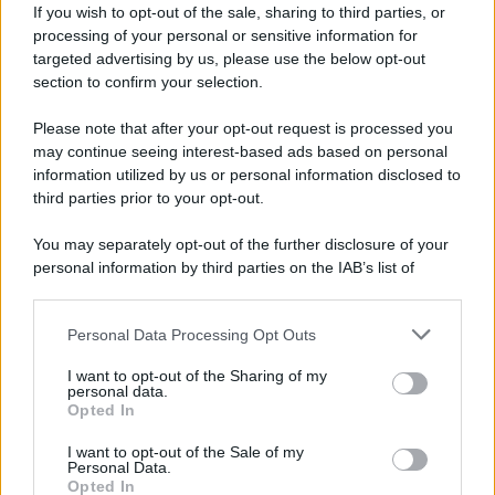
If you wish to opt-out of the sale, sharing to third parties, or
processing of your personal or sensitive information for
targeted advertising by us, please use the below opt-out
section to confirm your selection.
Please note that after your opt-out request is processed you
may continue seeing interest-based ads based on personal
information utilized by us or personal information disclosed to
Registro di ispezione di un drone
third parties prior to your opt-out.
intelligente
30 Luglio 2026 09:00
You may separately opt-out of the further disclosure of your
personal information by third parties on the IAB’s list of
downstream participants.
#
LA
BELT
AND
ROAD
INITIATIVE
Personal Data Processing Opt Outs
This information may also be disclosed by us to third parties
on the IAB’s List of Downstream Participants that may further
I want to opt-out of the Sharing of my
disclose it to other third parties.
personal data.
Opted In
Please note that this website/app uses one or more Google
services and may gather and store information including but
I want to opt-out of the Sale of my
Personal Data.
not limited to your visit or usage behaviour. You may click to
Opted In
grant or deny consent to Google and its third-party tags to