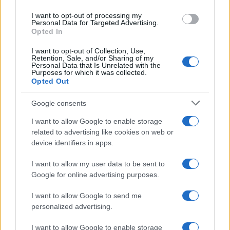
use your data for below specified purposes in below Google
La governance cinese vista dai
I want to opt-out of processing my
consent section.
Personal Data for Targeted Advertising.
rappresentanti italiani e la visione dello
Opted In
sviluppo comune sino-italiano
06 Agosto 2026 08:00
I want to opt-out of Collection, Use,
Retention, Sale, and/or Sharing of my
Personal Data that Is Unrelated with the
Purposes for which it was collected.
Opted Out
#
SCELTI
DAL
PEOPLE'S
DAILY
Google consents
I want to allow Google to enable storage
related to advertising like cookies on web or
device identifiers in apps.
I want to allow my user data to be sent to
Google for online advertising purposes.
Registro di ispezione di un drone
I want to allow Google to send me
intelligente
personalized advertising.
30 Luglio 2026 09:00
I want to allow Google to enable storage