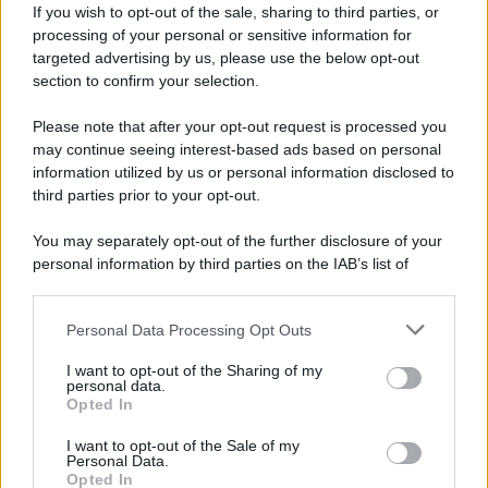
If you wish to opt-out of the sale, sharing to third parties, or
processing of your personal or sensitive information for
targeted advertising by us, please use the below opt-out
section to confirm your selection.
Please note that after your opt-out request is processed you
may continue seeing interest-based ads based on personal
information utilized by us or personal information disclosed to
Berlino salva la privacy delle chat online –
third parties prior to your opt-out.
ma il rischio censura resta all’orizzonte
17 Ottobre 2025 13:00
You may separately opt-out of the further disclosure of your
personal information by third parties on the IAB’s list of
downstream participants.
#
UNA
FINESTRA
APERTA
Personal Data Processing Opt Outs
This information may also be disclosed by us to third parties
on the IAB’s List of Downstream Participants that may further
I want to opt-out of the Sharing of my
disclose it to other third parties.
personal data.
Una finestra aperta
Opted In
Please note that this website/app uses one or more Google
services and may gather and store information including but
I want to opt-out of the Sale of my
Personal Data.
not limited to your visit or usage behaviour. You may click to
Opted In
grant or deny consent to Google and its third-party tags to