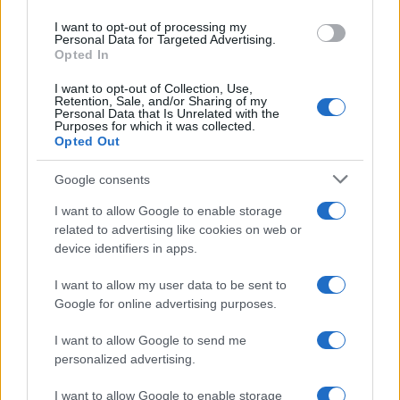
use your data for below specified purposes in below Google
I want to opt-out of processing my
consent section.
Personal Data for Targeted Advertising.
#
GENERAZIONE
ANTIDIPLOMATICA
Opted In
I want to opt-out of Collection, Use,
Retention, Sale, and/or Sharing of my
Personal Data that Is Unrelated with the
Purposes for which it was collected.
Opted Out
Google consents
I want to allow Google to enable storage
Berlino salva la privacy delle chat online –
related to advertising like cookies on web or
ma il rischio censura resta all’orizzonte
device identifiers in apps.
17 Ottobre 2025 13:00
I want to allow my user data to be sent to
Google for online advertising purposes.
I want to allow Google to send me
#
UNA
FINESTRA
APERTA
personalized advertising.
I want to allow Google to enable storage