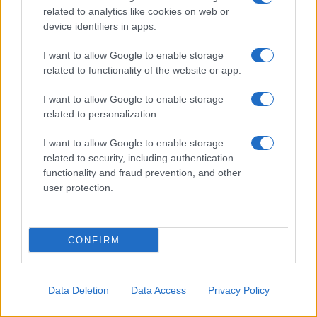
related to analytics like cookies on web or
device identifiers in apps.
#
ECONOMIA
E
DINTORNI
I want to allow Google to enable storage
related to functionality of the website or app.
di Giuseppe Masala
I want to allow Google to enable storage
related to personalization.
I want to allow Google to enable storage
related to security, including authentication
functionality and fraud prevention, and other
Gli Stati Uniti stanno perdendo “la Guerra
user protection.
Mondiale a pezzi”?
25 Giugno 2026 10:00
CONFIRM
#
EXODUS
Data Deletion
Data Access
Privacy Policy