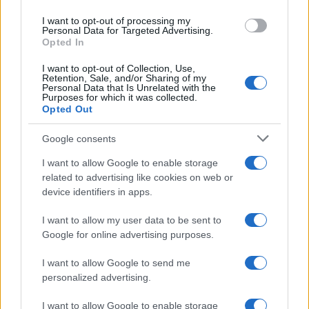
use your data for below specified purposes in below Google
I want to opt-out of processing my
consent section.
"Black Rock non perde mai" – l'allarme di
Personal Data for Targeted Advertising.
Opted In
Volpi sulla bolla tecnologica
27 Giugno 2026 16:24
I want to opt-out of Collection, Use,
Retention, Sale, and/or Sharing of my
Personal Data that Is Unrelated with the
Purposes for which it was collected.
Opted Out
#
MONDISUD
Google consents
I want to allow Google to enable storage
di Fabrizio Verde
related to advertising like cookies on web or
device identifiers in apps.
I want to allow my user data to be sent to
Google for online advertising purposes.
Dalla Convertibilità al "grillete fiscal":
l'Argentina si consegna ai mercati (ancora
I want to allow Google to send me
una volta)
personalized advertising.
01 Agosto 2026 19:07
I want to allow Google to enable storage