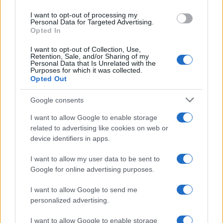
interamente in chiaro
use your data for below specified purposes in below Google
I want to opt-out of processing my
consent section.
24 Luglio 2026 15:49
Personal Data for Targeted Advertising.
Opted In
I want to opt-out of Collection, Use,
Retention, Sale, and/or Sharing of my
Personal Data that Is Unrelated with the
#
GENERAZIONE
ANTIDIPLOMATICA
Purposes for which it was collected.
Opted Out
Google consents
I want to allow Google to enable storage
related to advertising like cookies on web or
device identifiers in apps.
I want to allow my user data to be sent to
Berlino salva la privacy delle chat online –
Google for online advertising purposes.
ma il rischio censura resta all’orizzonte
17 Ottobre 2025 13:00
I want to allow Google to send me
personalized advertising.
I want to allow Google to enable storage