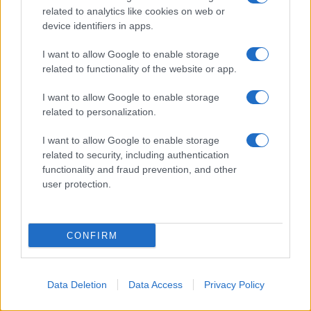
related to analytics like cookies on web or
device identifiers in apps.
#
NATIVI
I want to allow Google to enable storage
related to functionality of the website or app.
di Raffaella Milandri
I want to allow Google to enable storage
related to personalization.
I want to allow Google to enable storage
related to security, including authentication
functionality and fraud prevention, and other
Trump consegna alle miniere le terre
user protection.
sacre dei nativi. Ai turisti resta la
cartolina
16 Luglio 2026 09:30
CONFIRM
#
I
MEZZI
E
I
FINI
Data Deletion
Data Access
Privacy Policy