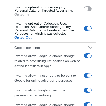
use your data for below specified purposes in below Google
I want to opt-out of processing my
consent section.
Personal Data for Targeted Advertising.
Opted In
Yunnan: Dove il tè incontra il caffè e la
I want to opt-out of Collection, Use,
macadamia profuma di futuro
Retention, Sale, and/or Sharing of my
Personal Data that Is Unrelated with the
Purposes for which it was collected.
27 Ottobre 2025 10:00
Opted Out
Google consents
#
I
MEDIA
ALLA
GUERRA
I want to allow Google to enable storage
related to advertising like cookies on web or
device identifiers in apps.
di Francesco Santoianni
I want to allow my user data to be sent to
Google for online advertising purposes.
I want to allow Google to send me
personalized advertising.
Milioni di chiamate spam? Colpa dello
I want to allow Google to enable storage