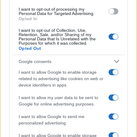
interamente in chiaro
use your data for below specified purposes in below Google
I want to opt-out of processing my
consent section.
24 Luglio 2026 15:49
Personal Data for Targeted Advertising.
Opted In
I want to opt-out of Collection, Use,
Retention, Sale, and/or Sharing of my
Personal Data that Is Unrelated with the
#
GENERAZIONE
ANTIDIPLOMATICA
Purposes for which it was collected.
Opted Out
Google consents
I want to allow Google to enable storage
related to advertising like cookies on web or
device identifiers in apps.
I want to allow my user data to be sent to
Berlino salva la privacy delle chat online –
Google for online advertising purposes.
ma il rischio censura resta all’orizzonte
17 Ottobre 2025 13:00
I want to allow Google to send me
personalized advertising.
I want to allow Google to enable storage