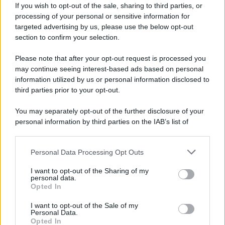
#
ECONOMIA
E
DINTORNI
If you wish to opt-out of the sale, sharing to third parties, or
processing of your personal or sensitive information for
targeted advertising by us, please use the below opt-out
section to confirm your selection.
di Giuseppe Masala
Please note that after your opt-out request is processed you
may continue seeing interest-based ads based on personal
information utilized by us or personal information disclosed to
third parties prior to your opt-out.
Gli Stati Uniti stanno perdendo “la Guerra
You may separately opt-out of the further disclosure of your
Mondiale a pezzi”?
personal information by third parties on the IAB’s list of
25 Giugno 2026 10:00
downstream participants.
Personal Data Processing Opt Outs
This information may also be disclosed by us to third parties
on the IAB’s List of Downstream Participants that may further
I want to opt-out of the Sharing of my
#
EXODUS
disclose it to other third parties.
personal data.
Opted In
Please note that this website/app uses one or more Google
services and may gather and store information including but
di Michelangelo Severgnini
I want to opt-out of the Sale of my
Personal Data.
not limited to your visit or usage behaviour. You may click to
Opted In
grant or deny consent to Google and its third-party tags to