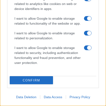
related to analytics like cookies on web or
17 Ottobre 2025 13:00
device identifiers in apps.
I want to allow Google to enable storage
related to functionality of the website or app.
#
UNA
FINESTRA
APERTA
I want to allow Google to enable storage
related to personalization.
Una finestra aperta
I want to allow Google to enable storage
related to security, including authentication
functionality and fraud prevention, and other
user protection.
La governance cinese vista dai
rappresentanti italiani e la visione dello
sviluppo comune sino-italiano
CONFIRM
06 Agosto 2026 08:00
Data Deletion
Data Access
Privacy Policy