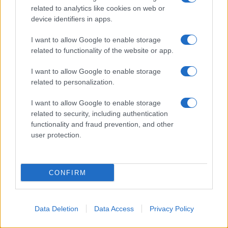
"Black Rock non perde mai" – l'allarme di
related to analytics like cookies on web or
Volpi sulla bolla tecnologica
device identifiers in apps.
27 Giugno 2026 16:24
I want to allow Google to enable storage
related to functionality of the website or app.
I want to allow Google to enable storage
#
MONDISUD
related to personalization.
I want to allow Google to enable storage
di Fabrizio Verde
related to security, including authentication
functionality and fraud prevention, and other
user protection.
Dalla Convertibilità al "grillete fiscal":
CONFIRM
l'Argentina si consegna ai mercati (ancora
una volta)
01 Agosto 2026 19:07
Data Deletion
Data Access
Privacy Policy