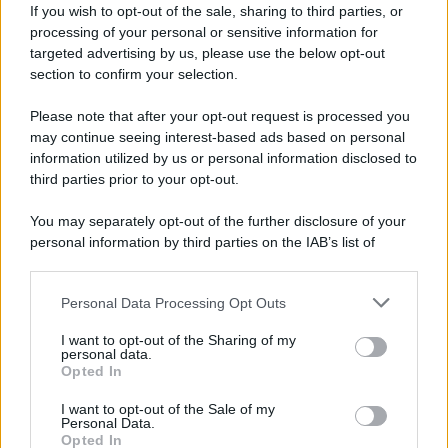
If you wish to opt-out of the sale, sharing to third parties, or
processing of your personal or sensitive information for
targeted advertising by us, please use the below opt-out
04 Agosto 2026 09:00
section to confirm your selection.
Please note that after your opt-out request is processed you
may continue seeing interest-based ads based on personal
information utilized by us or personal information disclosed to
third parties prior to your opt-out.
You may separately opt-out of the further disclosure of your
personal information by third parties on the IAB’s list of
downstream participants.
Personal Data Processing Opt Outs
This information may also be disclosed by us to third parties
on the IAB’s List of Downstream Participants that may further
I want to opt-out of the Sharing of my
disclose it to other third parties.
personal data.
Canale diplomatico resta aperto: cosa si
Opted In
sono detti i ministri di Iran e Arabia
Please note that this website/app uses one or more Google
Saudita
services and may gather and store information including but
I want to opt-out of the Sale of my
Personal Data.
not limited to your visit or usage behaviour. You may click to
Opted In
grant or deny consent to Google and its third-party tags to