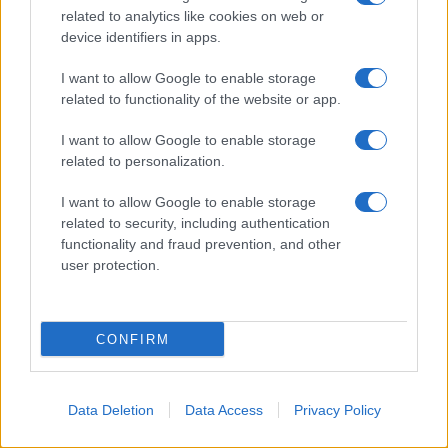
03 Agosto 2026 08:00
related to analytics like cookies on web or
device identifiers in apps.
I want to allow Google to enable storage
related to functionality of the website or app.
I want to allow Google to enable storage
related to personalization.
I want to allow Google to enable storage
related to security, including authentication
functionality and fraud prevention, and other
user protection.
Petro accusa Netanyahu di essere
responsabile "dell'invasione civile di Ceuta
da parte dei marocchini"
CONFIRM
Data Deletion
Data Access
Privacy Policy
02 Agosto 2026 15:15