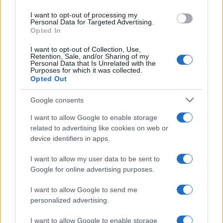
use your data for below specified purposes in below Google
I want to opt-out of processing my
03 Agosto 2026 08:00
consent section.
Personal Data for Targeted Advertising.
Opted In
I want to opt-out of Collection, Use,
Retention, Sale, and/or Sharing of my
Personal Data that Is Unrelated with the
Purposes for which it was collected.
Opted Out
Google consents
I want to allow Google to enable storage
related to advertising like cookies on web or
device identifiers in apps.
I want to allow my user data to be sent to
"Una guerra illegale": Trump minimizza le
Google for online advertising purposes.
perdite in Iran, ma i dati lo smentiscono
I want to allow Google to send me
personalized advertising.
I want to allow Google to enable storage