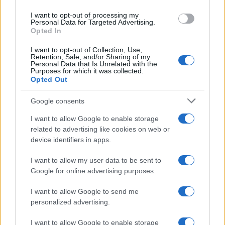
use your data for below specified purposes in below Google
I want to opt-out of processing my
consent section.
Personal Data for Targeted Advertising.
Opted In
#
ECONOMIA
E
DINTORNI
I want to opt-out of Collection, Use,
Retention, Sale, and/or Sharing of my
Personal Data that Is Unrelated with the
di Giuseppe Masala
Purposes for which it was collected.
Opted Out
Google consents
I want to allow Google to enable storage
related to advertising like cookies on web or
Gli Stati Uniti stanno perdendo “la Guerra
device identifiers in apps.
Mondiale a pezzi”?
I want to allow my user data to be sent to
25 Giugno 2026 10:00
Google for online advertising purposes.
I want to allow Google to send me
personalized advertising.
#
EXODUS
I want to allow Google to enable storage