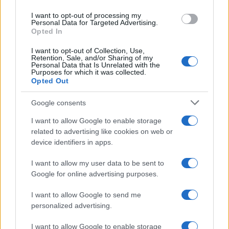
use your data for below specified purposes in below Google
I want to opt-out of processing my
consent section.
Personal Data for Targeted Advertising.
Opted In
I want to opt-out of Collection, Use,
Retention, Sale, and/or Sharing of my
Personal Data that Is Unrelated with the
Purposes for which it was collected.
Opted Out
Google consents
I want to allow Google to enable storage
related to advertising like cookies on web or
device identifiers in apps.
I want to allow my user data to be sent to
Google for online advertising purposes.
I want to allow Google to send me
personalized advertising.
I want to allow Google to enable storage