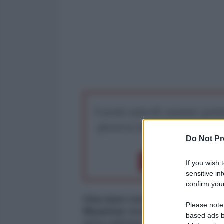
I nostri articoli saranno gratu
preserva la libera infor
Do Not Pr
Dona 1€
Don
If you wish 
sensitive in
confirm your
Una nave con a bordo 100 musul
Please note
Myanmar occidentale
all'inizi
based ads b
prima dell'arrivo di una tempesta 