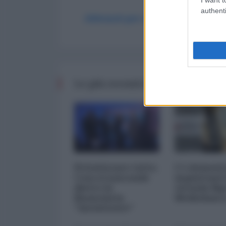
authenti
Abbonati per commentare
Le più recenti da Finanza
Privatizzare tutto.
I 5 element
Cosa si nasconde
inquietanti
dietro la
vicenda Mp
finanziaria
Mediobanc
"inesistente"