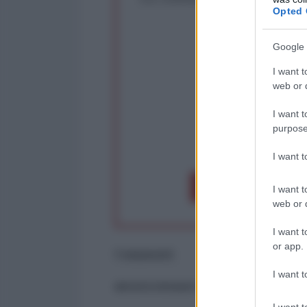
Opted 
Rivendica un
Partecip
Google 
I want t
web or d
I want t
purpose
op
I want 
Dona 1€
Don
I want t
web or d
I want t
or app.
Commenti
I want t
ancora nessun commento
I want t