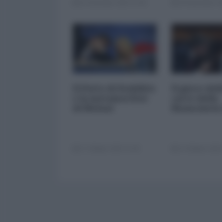
22 Dicembre 2025 12:00
29 Novembre 20
Il Patto di Stabilità
Il gioco del
e la metamorfosi
carte della
di Meloni
finanziaria
17 Ottobre 2025 11:00
14 Ottobre 2025