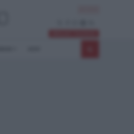
ACCEDI
Abbonati / Sostienici
NIONI
SHOP