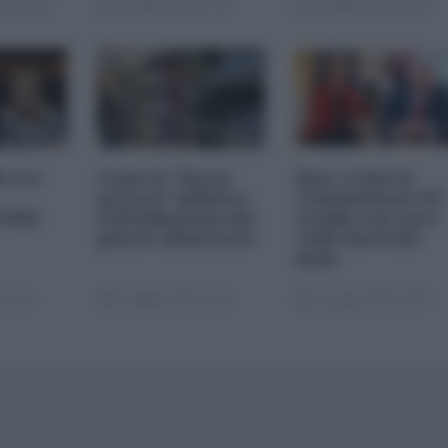
25 11:00
23 Ottobre 2025 07:00
20 Ottobre 2025 09:00
le tre
Come la "borsa
Dazi. Come la
privata" influisce
Commissione UE
 2026
sull'inflazione dei
sceglie con cura
generi alimentari
come farsi del
male
 22:00
05 Ottobre 2025 13:00
22 Agosto 2025 10:00