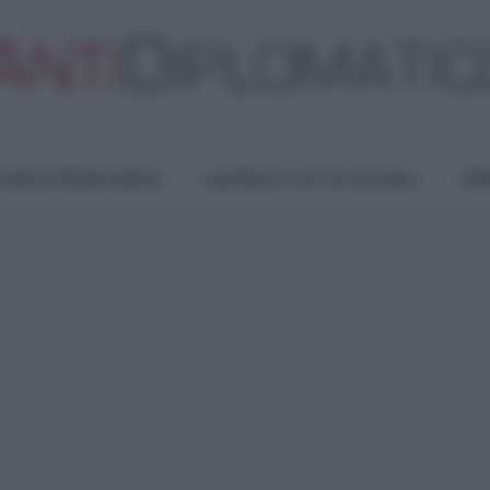
TURA E RESISTENZA
LAVORO E LOTTE SOCIALI
OPI