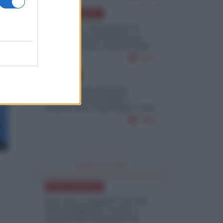
NORD-AMERICA
Il "mistero" dei numeri: il
governo Usa minimizza le
vittime in Iran, mentre fonti
interne...
7677
EUROPA
Mosca: le esercitazioni
nucleari di Germania e
Francia sono il preludio a una
guerra contro la Russia
7347
WORLD AFFAIRS
NORD-AMERICA
Iran-USA, scoppia il caso dei
dati manipolati: il nuovo
metodo del Pentagono per