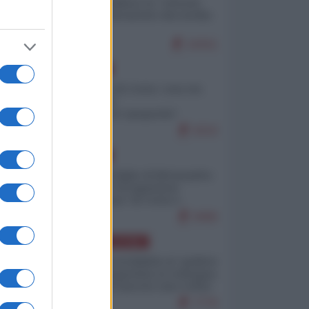
Quali sarebbero le “vittorie
ucraine” decantate dai media
italici?
10151
EUROPA
Invasione di Ceuta: cosa sta
accadendo
nell'enclave spagnola?
9210
EUROPA
Quando il figlio di Netanyahu
incitava "l'occupazione
musulmana" di Ceuta e
Melilla
8466
AMERICA LATINA
Dalla Convertibilità al "grillete
fiscal": l'Argentina si consegna
ai mercati (ancora una volta)
7776