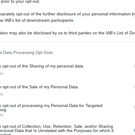
 prior to your opt-out.
o delle questioni umanitarie nel paese, ha dichiarato
sato di persone resta disperso. Secondo una fonte
rately opt-out of the further disclosure of your personal information by
he IAB’s list of downstream participants.
rta sempre Reuters, almeno 50 persone sono annegate
venuto nella notte.
tion may also be disclosed by us to third parties on the IAB’s List of 
logiche della Marina americana e del Warning
 that may further disclose it to other third parties.
amente avvicinando e dovrebbe arrivare martedì nella
ng prima di spostarsi in Myanmar, dove minaccia una
 that this website/app uses one or more Google services and may gath
l Data Processing Opt Outs
including but not limited to your visit or usage behaviour. You may click 
e e religiose hanno costretto 140 mila persone, per lo
 to Google and its third-party tags to use your data for below specifi
 in campi profughi in condizioni drammatiche.
o opt-out of the Sharing of my personal data.
ogle consent section.
una nota la scorsa settimana in cui
si avvisava il il
In
manitaria” imminente
se le persone non fossero
o opt-out of the Sale of my Personal Data.
In
to opt-out of processing my Personal Data for Targeted
ATTENZIONE!
ing.
In
r reagire alla dittatura degli algoritmi.
o opt-out of Collection, Use, Retention, Sale, and/or Sharing
ersonal Data that Is Unrelated with the Purposes for which it
iDiplomatico lede un tuo diritto fondamentale.
lected.