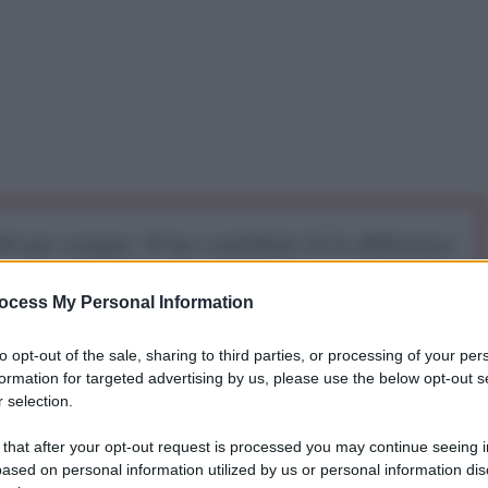
iti per sempre. Il tuo contributo fa la differenza:
mazione. L'ANTIDIPLOMATICO SEI ANCHE TU!
ocess My Personal Information
a 5€
Dona 15€
Scegli importo
to opt-out of the sale, sharing to third parties, or processing of your per
formation for targeted advertising by us, please use the below opt-out s
 selection.
mani di etnia Rohingya si è ribaltata nel
 that after your opt-out request is processed you may continue seeing i
o di quella che doveva essere un'evacuzione di massa
ased on personal information utilized by us or personal information dis
nella zona. Barbara Manzi, a capo dell'Ufficio delle