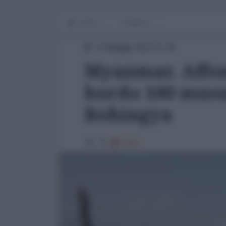
Home
Finanza
14 Maggio 2013 11:30
Myanmar. Affon
bordo 100 musu
Rohingya
1147