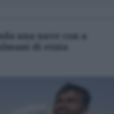
da una nave con a
lmani di etnia