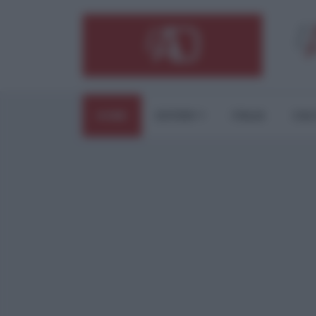
HOME
ESTERI
ITALIA
CUL