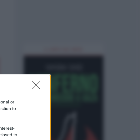
IL LIBRO DEL MESE
sonal or
ection to
nterest-
closed to