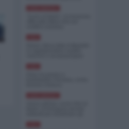
minimizzare le perdite
NORD-AMERICA
"Scorte al limite": il retroscena
CNN sulla difesa USA nel
conflitto iraniano
ASIA
Yemen, blocco Bab el-Mandab:
Le superpetroliere saudite
costrette a circumnavigare
l'Africa
ASIA
l'Iran era pronto a
bombardare l'Ucraina, cos'ha
fermato l'attacco
NORD-AMERICA
Guerra all'Iran, scorte USA al
limite: il Pentagono investe
miliardi per ricostituire gli
arsenali
ASIA