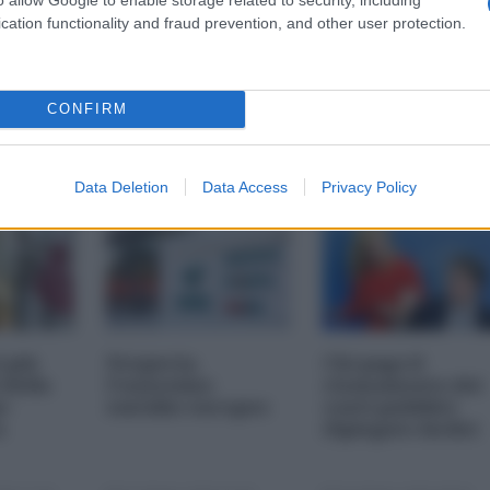
cation functionality and fraud prevention, and other user protection.
CONFIRM
Data Deletion
Data Access
Privacy Policy
i più
Nexperia,
Chi paga il
 della
l'ennesimo
risanamento dei
s-
suicidio europeo
conti pubblici
a
(Spiegato facile)