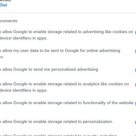
Out
a vera informazione pluralista.
a alla nostra Lunga Marcia.
consents
o allow Google to enable storage related to advertising like cookies on
evice identifiers in apps.
Abbonati!
o allow my user data to be sent to Google for online advertising
s.
pure effettua una donazione
to allow Google to send me personalized advertising.
a 5€
Dona 15€
Scegli importo
o allow Google to enable storage related to analytics like cookies on
evice identifiers in apps.
o allow Google to enable storage related to functionality of the website
o allow Google to enable storage related to personalization.
o allow Google to enable storage related to security, including