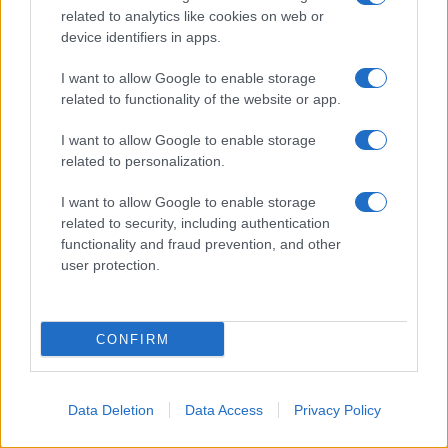
related to analytics like cookies on web or
device identifiers in apps.
#
SCELTI
DAL
PEOPLE'S
DAILY
I want to allow Google to enable storage
related to functionality of the website or app.
I want to allow Google to enable storage
related to personalization.
I want to allow Google to enable storage
related to security, including authentication
Registro di ispezione di un drone
functionality and fraud prevention, and other
intelligente
user protection.
30 Luglio 2026 09:00
CONFIRM
#
LA
BELT
AND
ROAD
INITIATIVE
Data Deletion
Data Access
Privacy Policy