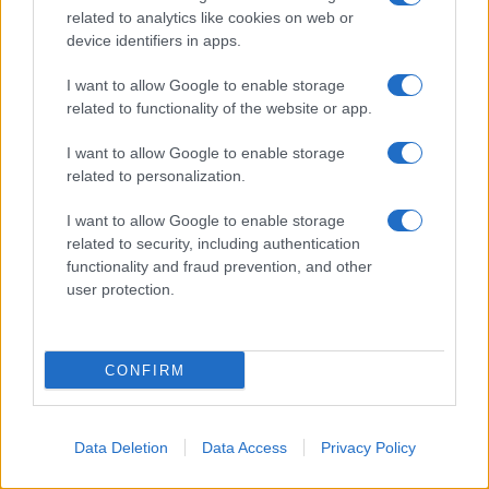
related to analytics like cookies on web or
device identifiers in apps.
"Mentre noi giochiamo con i chatbot, la
I want to allow Google to enable storage
Cina si è presa il futuro dell'IA" (VIDEO)
related to functionality of the website or app.
24 Giugno 2026 08:00
I want to allow Google to enable storage
related to personalization.
I want to allow Google to enable storage
#
RETHINK.POWER
related to security, including authentication
functionality and fraud prevention, and other
user protection.
di Alessandro Bartoloni
CONFIRM
Come finirebbe una guerra tra UE e
Russia? Tre scenari per il 2030 (e le
Data Deletion
Data Access
Privacy Policy
alternative alla linea dura)