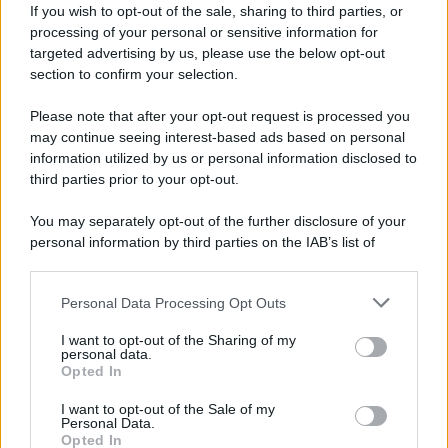
If you wish to opt-out of the sale, sharing to third parties, or
EUROPA
processing of your personal or sensitive information for
Petro accusa Netanyahu di essere responsabile
targeted advertising by us, please use the below opt-out
"dell'invasione civile di Ceuta da parte dei
section to confirm your selection.
marocchini"
Please note that after your opt-out request is processed you
may continue seeing interest-based ads based on personal
information utilized by us or personal information disclosed to
third parties prior to your opt-out.
You may separately opt-out of the further disclosure of your
personal information by third parties on the IAB’s list of
downstream participants.
Personal Data Processing Opt Outs
This information may also be disclosed by us to third parties
on the IAB’s List of Downstream Participants that may further
I want to opt-out of the Sharing of my
disclose it to other third parties.
personal data.
Opted In
Please note that this website/app uses one or more Google
services and may gather and store information including but
I want to opt-out of the Sale of my
Personal Data.
not limited to your visit or usage behaviour. You may click to
Opted In
grant or deny consent to Google and its third-party tags to