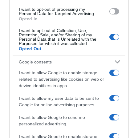
use your data for below specified purposes in below Google
I want to opt-out of processing my
consent section.
Personal Data for Targeted Advertising.
Opted In
Milioni di chiamate spam? Colpa dello
I want to opt-out of Collection, Use,
Retention, Sale, and/or Sharing of my
Stato che non c’è più
Personal Data that Is Unrelated with the
Purposes for which it was collected.
28 Luglio 2026 16:00
Opted Out
Google consents
#
NATIVI
I want to allow Google to enable storage
related to advertising like cookies on web or
device identifiers in apps.
di Raffaella Milandri
I want to allow my user data to be sent to
Google for online advertising purposes.
I want to allow Google to send me
personalized advertising.
Trump consegna alle miniere le terre
sacre dei nativi. Ai turisti resta la
I want to allow Google to enable storage