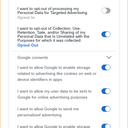
use your data for below specified purposes in below Google
I want to opt-out of processing my
consent section.
Personal Data for Targeted Advertising.
Opted In
I want to opt-out of Collection, Use,
Retention, Sale, and/or Sharing of my
Personal Data that Is Unrelated with the
Purposes for which it was collected.
Opted Out
Google consents
I want to allow Google to enable storage
related to advertising like cookies on web or
Avevamo ragione. Carbone e rinnovabili
device identifiers in apps.
servono per la guerra contro Russia e Cina
I want to allow my user data to be sent to
Google for online advertising purposes.
I want to allow Google to send me
26 Maggio 2025 09:00
personalized advertising.
I want to allow Google to enable storage