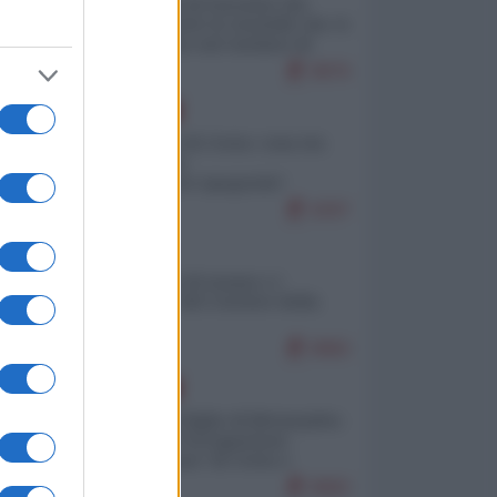
La mappa di Eurostat che
smonta tutte le storielle che vi
raccontano sul turismo di
massa
9876
EUROPA
Invasione di Ceuta: cosa sta
accadendo
nell'enclave spagnola?
9297
ITALIA
Il turismo di massa e i
"risvegli" del Corriere della
sera
8982
EUROPA
Quando il figlio di Netanyahu
incitava "l'occupazione
musulmana" di Ceuta e
Melilla
8682