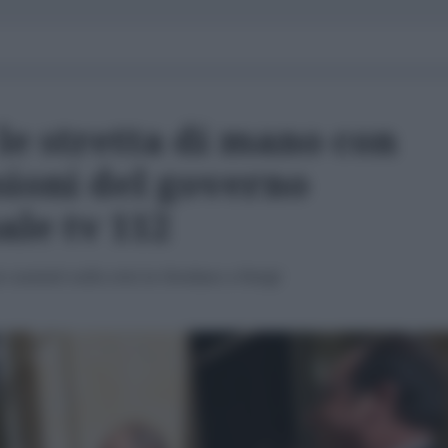
le stretta di mano con
sioni del governo
ale tv 112
n summit sulla crisi in Donbass a Parigi