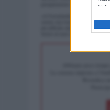
perquisizione e sequestro negli uf
authenti
«A Poroshenko – ha aggiunto Zubri
verità, ma l’esistenza di qualcun
più difficile rubare e saccheggiare
futuro ai suoi cittadini».
Abbiamo poco tempo pe
La censura imposta a l'Ant
Rivendica un
Partecip