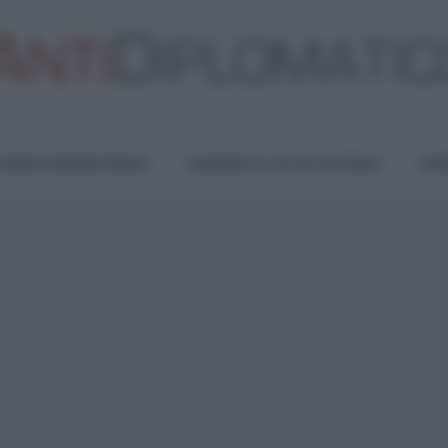
TURA E RESISTENZA
LAVORO E LOTTE SOCIALI
OPI