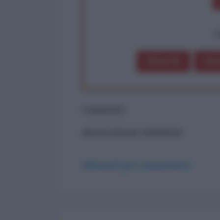
op
Dona 1€
Don
Commenti
ancora nessun commento
Abbonati per commentare