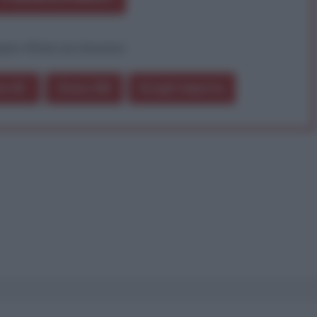
pure effettua una donazione
a 5€
Dona 15€
Scegli importo