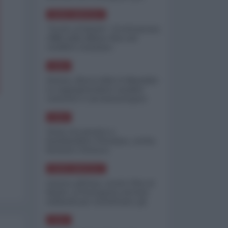
minimizzare le perdite
NORD-AMERICA
"Scorte al limite": il retroscena
CNN sulla difesa USA nel
conflitto iraniano
ASIA
Yemen, blocco Bab el-Mandab:
Le superpetroliere saudite
costrette a circumnavigare
l'Africa
ASIA
l'Iran era pronto a
bombardare l'Ucraina, cos'ha
fermato l'attacco
NORD-AMERICA
Guerra all'Iran, scorte USA al
limite: il Pentagono investe
miliardi per ricostituire gli
arsenali
ASIA