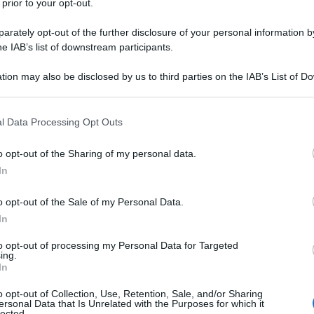
 prior to your opt-out.
rately opt-out of the further disclosure of your personal information by
he IAB’s list of downstream participants.
e racconta la guerra in Ucraina, è da segnare.
 separatisti filorussi hanno iniziato
il ritiro
tion may also be disclosed by us to third parties on the IAB’s List of 
ti dalla linea di contatto
nella regione orientale di
 that may further disclose it to other third parties.
rtavoce delle forme armate di Kiev, Leonid Matyukhin,
 that this website/app uses one or more Google services and may gath
ax. La notizia è stata confermata anche dal ministero
l Data Processing Opt Outs
including but not limited to your visit or usage behaviour. You may click 
paratiste. Segno che la volontà di mettere fine al
 to Google and its third-party tags to use your data for below specifi
rlo in pausa per cercare di trovare una soluzione
o opt-out of the Sharing of my personal data.
ogle consent section.
ndo.
In
o opt-out of the Sale of my Personal Data.
mplementazione della seconda fase del ritiro dei carri
In
inferiore ai 100 millimetri e dei mortai sotto i 120
i verranno spostate a una distanza minima di 15
to opt-out of processing my Personal Data for Targeted
ontatto», ha spiegato Matiukhin, mentre funzionari
ing.
In
 repubblica di Donetsk hanno precisato che da parte
ando proprio da quella Debaltseve epicentro, qualche
o opt-out of Collection, Use, Retention, Sale, and/or Sharing
n il governo centrale.
ersonal Data that Is Unrelated with the Purposes for which it
lected.