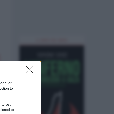
IL LIBRO DEL MESE
sonal or
ection to
nterest-
closed to