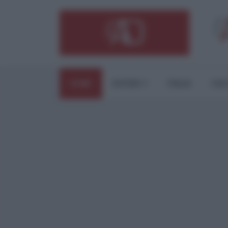
HOME
ESTERI
ITALIA
CUL