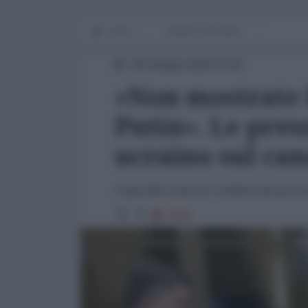
Home
WORLD AFFAIRS
20 Ottobre 2015 15:30
«Non mostrate 
Putin». Le pres
ucraino sul can
L’episodio risale al 2 ottobre durante u
1998