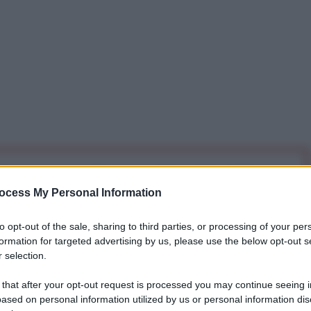
iti per sempre. Il tuo contributo fa la differenza:
mazione. L'ANTIDIPLOMATICO SEI ANCHE TU!
ocess My Personal Information
to opt-out of the sale, sharing to third parties, or processing of your per
formation for targeted advertising by us, please use the below opt-out s
a 5€
Dona 15€
Scegli importo
 selection.
 that after your opt-out request is processed you may continue seeing i
ased on personal information utilized by us or personal information dis