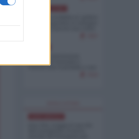
AMERICA LATINA
Dalla Convertibilità al "grillete
fiscal": l'Argentina si consegna
ai mercati (ancora una volta)
7937
EUROPA
Mosca: le esercitazioni
nucleari di Germania e
Francia sono il preludio a una
guerra contro la Russia
7533
WORLD AFFAIRS
NORD-AMERICA
Iran-USA, scoppia il caso dei
dati manipolati: il nuovo
metodo del Pentagono per