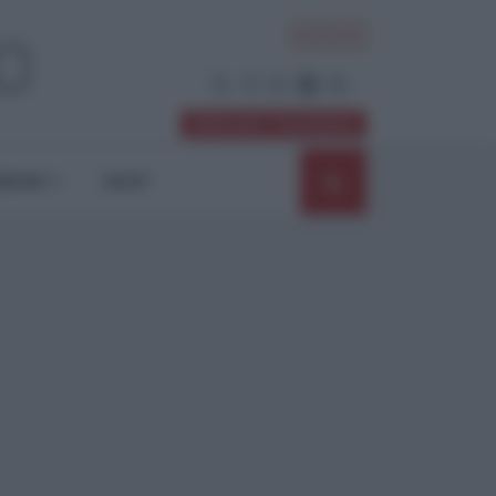
ACCEDI
Abbonati / Sostienici
NIONI
SHOP