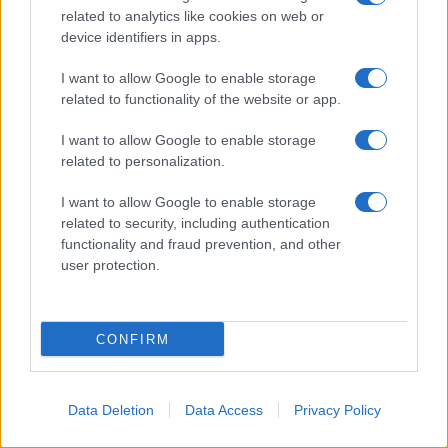
ma il rischio censura resta all’orizzonte
related to analytics like cookies on web or
17 Ottobre 2025 13:00
device identifiers in apps.
I want to allow Google to enable storage
related to functionality of the website or app.
#
UNA
FINESTRA
APERTA
I want to allow Google to enable storage
related to personalization.
Una finestra aperta
I want to allow Google to enable storage
related to security, including authentication
functionality and fraud prevention, and other
user protection.
La governance cinese vista dai
rappresentanti italiani e la visione dello
sviluppo comune sino-italiano
CONFIRM
06 Agosto 2026 08:00
Data Deletion
Data Access
Privacy Policy