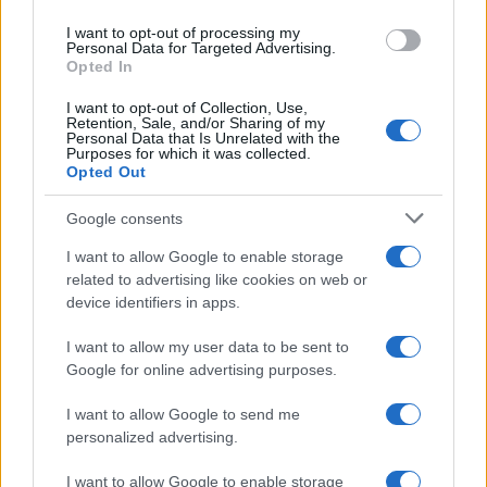
use your data for below specified purposes in below Google
I want to opt-out of processing my
consent section.
Personal Data for Targeted Advertising.
Opted In
La Trilogia del Rimosso di Michelangelo
Severgnini, prodotta da l'AntiDiplomatico,
I want to opt-out of Collection, Use,
Retention, Sale, and/or Sharing of my
interamente in chiaro
Personal Data that Is Unrelated with the
Purposes for which it was collected.
24 Luglio 2026 15:49
Opted Out
Google consents
I want to allow Google to enable storage
#
GENERAZIONE
ANTIDIPLOMATICA
related to advertising like cookies on web or
device identifiers in apps.
I want to allow my user data to be sent to
Google for online advertising purposes.
I want to allow Google to send me
personalized advertising.
Berlino salva la privacy delle chat online –
I want to allow Google to enable storage