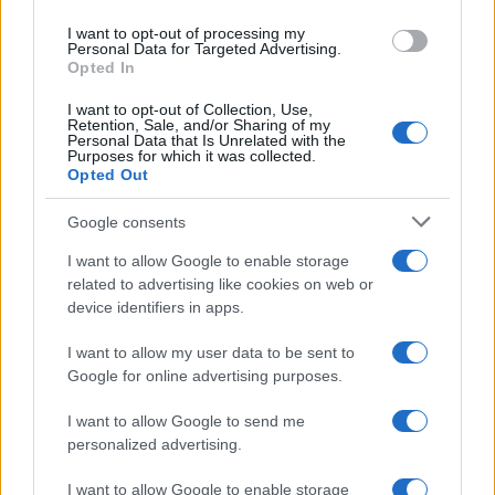
use your data for below specified purposes in below Google
La Trilogia del Rimosso di Michelangelo
I want to opt-out of processing my
consent section.
Severgnini, prodotta da l'AntiDiplomatico,
Personal Data for Targeted Advertising.
interamente in chiaro
Opted In
24 Luglio 2026 15:49
I want to opt-out of Collection, Use,
Retention, Sale, and/or Sharing of my
Personal Data that Is Unrelated with the
Purposes for which it was collected.
Opted Out
#
GENERAZIONE
ANTIDIPLOMATICA
Google consents
I want to allow Google to enable storage
related to advertising like cookies on web or
device identifiers in apps.
I want to allow my user data to be sent to
Google for online advertising purposes.
Berlino salva la privacy delle chat online –
I want to allow Google to send me
ma il rischio censura resta all’orizzonte
personalized advertising.
17 Ottobre 2025 13:00
I want to allow Google to enable storage