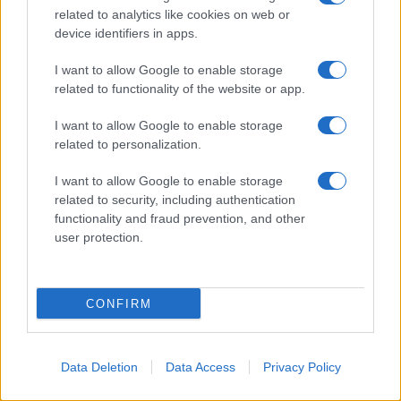
related to analytics like cookies on web or
device identifiers in apps.
#
UNA
FINESTRA
APERTA
I want to allow Google to enable storage
related to functionality of the website or app.
Una finestra aperta
I want to allow Google to enable storage
related to personalization.
I want to allow Google to enable storage
related to security, including authentication
La governance cinese vista dai
functionality and fraud prevention, and other
rappresentanti italiani e la visione dello
user protection.
sviluppo comune sino-italiano
06 Agosto 2026 08:00
CONFIRM
#
SCELTI
DAL
PEOPLE'S
DAILY
Data Deletion
Data Access
Privacy Policy