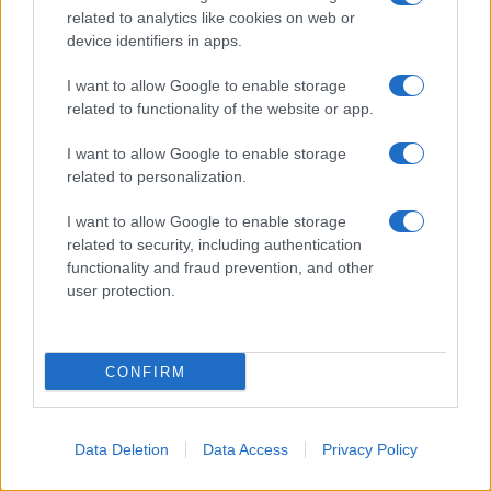
related to analytics like cookies on web or
device identifiers in apps.
I want to allow Google to enable storage
related to functionality of the website or app.
Berlino salva la privacy delle chat online –
I want to allow Google to enable storage
ma il rischio censura resta all’orizzonte
related to personalization.
17 Ottobre 2025 13:00
I want to allow Google to enable storage
related to security, including authentication
functionality and fraud prevention, and other
#
UNA
FINESTRA
APERTA
user protection.
Una finestra aperta
CONFIRM
Data Deletion
Data Access
Privacy Policy
La governance cinese vista dai